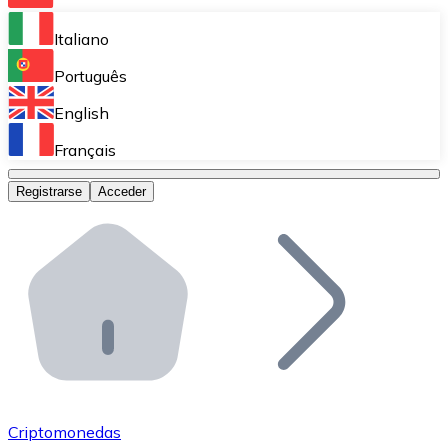
Bitnovo Ramp
Italiano
Integra nuestra solución en tu plataforma.
Português
Bitnovo Giftcards
English
Vende nuestras tarjetas regalo en tu negocio.
Français
Bitnovo OTC
Registrarse
Acceder
Realiza operaciones de gran volumen.
Bitnovo ATM
Integra un ATM Bitnovo en tu negocio y permite que t
Bitnovo API
Integra nuestra API en tu ecosistema.
Conviértete en Distribuidor
Únete a nuestra red de distribuidores.
Criptomonedas