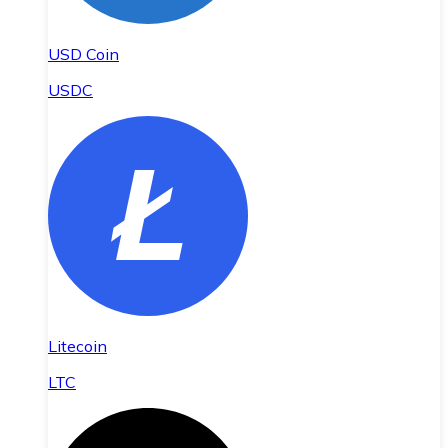
USD Coin
USDC
Litecoin
LTC