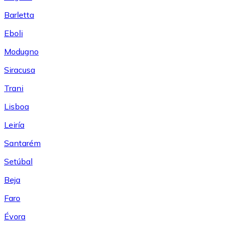
Barletta
Eboli
Modugno
Siracusa
Trani
Lisboa
Leiría
Santarém
Setúbal
Beja
Faro
Évora