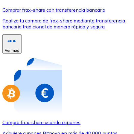
Comprar con Transferencia
Comprar frax-share con transferencia bancaria
Tarjeta de crédito / débito
Realiza tu compra de frax-share mediante transferencia
Utiliza tarjetas Visa y Mastercard para comprar criptom
bancaria tradicional de manera rápida y segura.
Comprar con tarjeta
Tienda - Tarjetas regalo
Ver más
Nuevo
Compra tarjetas regalo de tus marcas favoritas con cr
Ir a la tienda de tarjetas regalo
Compra frax-share usando cupones
Adquiere cupones Bitnovo en más de 40.000 puntos