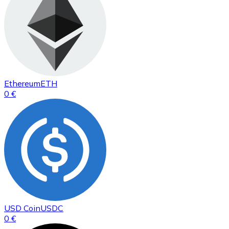
Ethereum
ETH
0 €
USD Coin
USDC
0 €