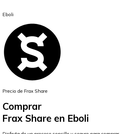
Eboli
Ethereum
ETH
Precio de Frax Share
Comprar
Frax Share en Eboli
USD Coin
Disfruta de un proceso sencillo y seguro para comprar,