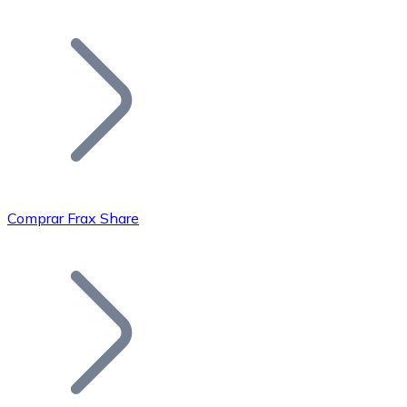
Listar Token
Añade tu proyecto a nuestro ecosistema.
Comprar Frax Share
Bitcoin
BTC