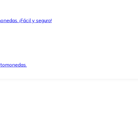
onedas. ¡Fácil y seguro!
iptomonedas.
o.