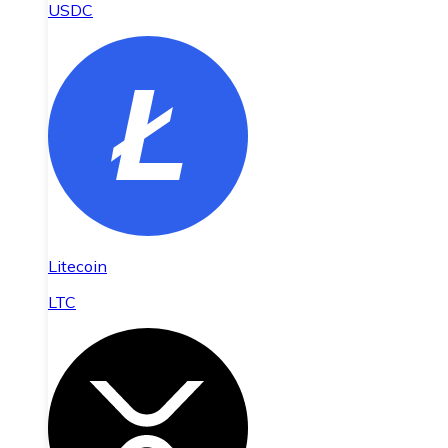
USDC
Litecoin
LTC