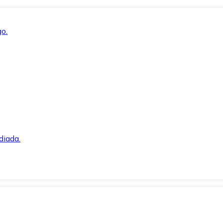
o.
diada.