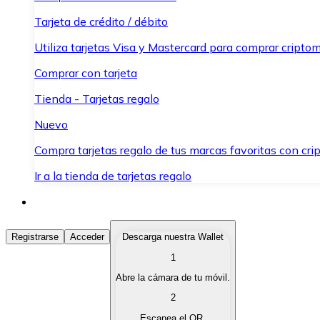
Tarjeta de crédito / débito
Utiliza tarjetas Visa y Mastercard para comprar criptom
Comprar con tarjeta
Tienda - Tarjetas regalo
Nuevo
Compra tarjetas regalo de tus marcas favoritas con cr
Ir a la tienda de tarjetas regalo
Comprar Criptomonedas
Registrarse
Acceder
Descarga nuestra Wallet
1
Compra criptomonedas con diferentes métodos de pag
Abre la cámara de tu móvil.
Vender Criptomonedas
2
Vende tus criptomonedas de forma rápida y segura.
Escanea el QR.