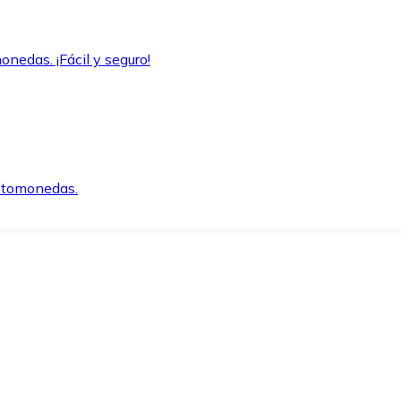
onedas. ¡Fácil y seguro!
iptomonedas.
o.