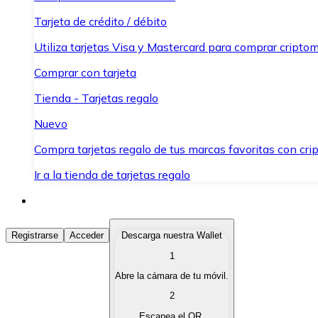
Tarjeta de crédito / débito
Utiliza tarjetas Visa y Mastercard para comprar criptom
Comprar con tarjeta
Tienda - Tarjetas regalo
Nuevo
Compra tarjetas regalo de tus marcas favoritas con cr
Ir a la tienda de tarjetas regalo
Comprar Criptomonedas
Registrarse
Acceder
Descarga nuestra Wallet
1
Compra criptomonedas con diferentes métodos de pag
Abre la cámara de tu móvil.
Vender Criptomonedas
2
Vende tus criptomonedas de forma rápida y segura.
Escanea el QR.