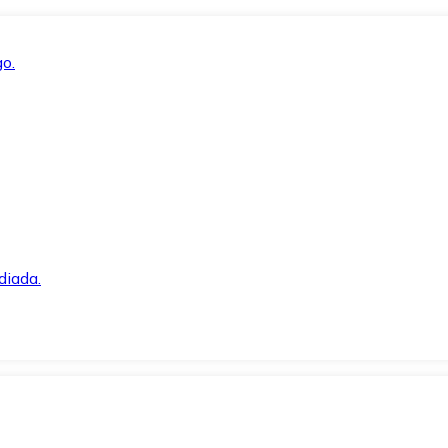
o.
diada.