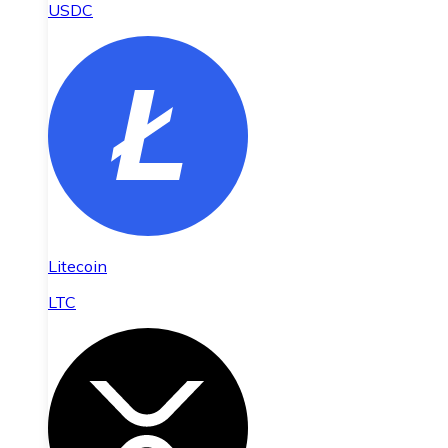
USDC
Litecoin
LTC