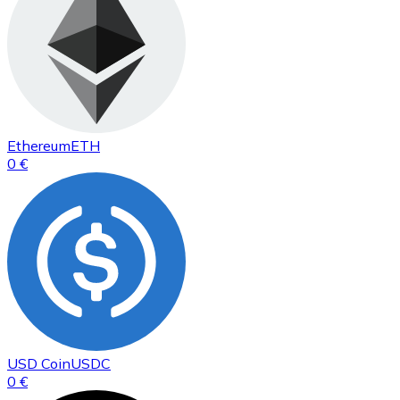
Ethereum
ETH
0 €
USD Coin
USDC
0 €