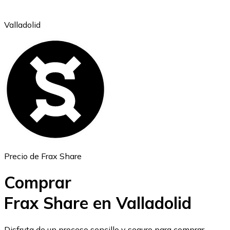
Valladolid
Ethereum
ETH
Precio de Frax Share
Comprar
Frax Share en Valladolid
USD Coin
Disfruta de un proceso sencillo y seguro para comprar,