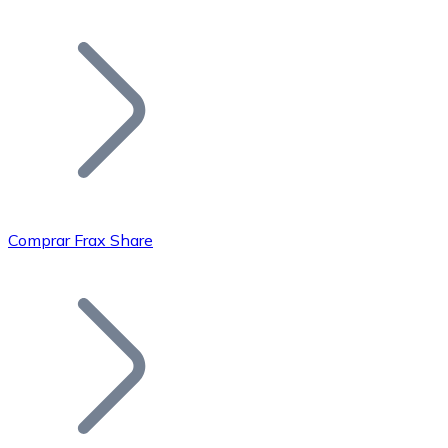
Listar Token
Añade tu proyecto a nuestro ecosistema.
Comprar Frax Share
Bitcoin
BTC