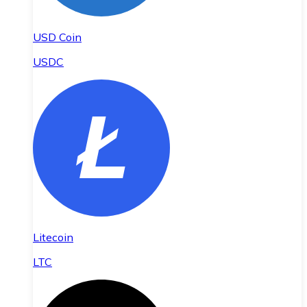
USD Coin
USDC
Litecoin
LTC