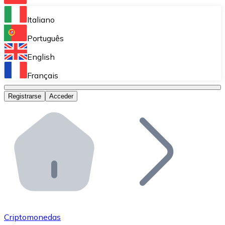
Bitnovo Ramp
Italiano
Integra nuestra solución en tu plataforma.
Português
Bitnovo Giftcards
English
Vende nuestras tarjetas regalo en tu negocio.
Français
Bitnovo OTC
Registrarse
Acceder
Realiza operaciones de gran volumen.
Bitnovo ATM
Integra un ATM Bitnovo en tu negocio y permite que t
Bitnovo API
Integra nuestra API en tu ecosistema.
Conviértete en Distribuidor
Únete a nuestra red de distribuidores.
Criptomonedas