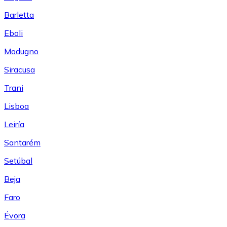
Barletta
Eboli
Modugno
Siracusa
Trani
Lisboa
Leiría
Santarém
Setúbal
Beja
Faro
Évora