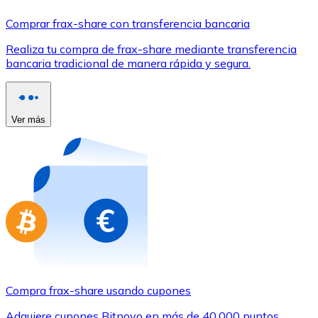
Comprar con Transferencia
Comprar frax-share con transferencia bancaria
Tarjeta de crédito / débito
Realiza tu compra de frax-share mediante transferencia
Utiliza tarjetas Visa y Mastercard para comprar criptom
bancaria tradicional de manera rápida y segura.
Comprar con tarjeta
Tienda - Tarjetas regalo
Ver más
Nuevo
Compra tarjetas regalo de tus marcas favoritas con cr
Ir a la tienda de tarjetas regalo
Compra frax-share usando cupones
Adquiere cupones Bitnovo en más de 40.000 puntos