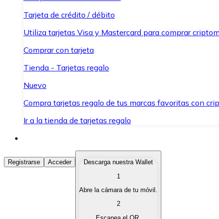
Tarjeta de crédito / débito
Utiliza tarjetas Visa y Mastercard para comprar criptom
Comprar con tarjeta
Tienda - Tarjetas regalo
Nuevo
Compra tarjetas regalo de tus marcas favoritas con cr
Ir a la tienda de tarjetas regalo
Comprar Criptomonedas
Registrarse
Acceder
Descarga nuestra Wallet
1
Compra criptomonedas con diferentes métodos de pag
Abre la cámara de tu móvil.
Vender Criptomonedas
2
Vende tus criptomonedas de forma rápida y segura.
Escanea el QR.