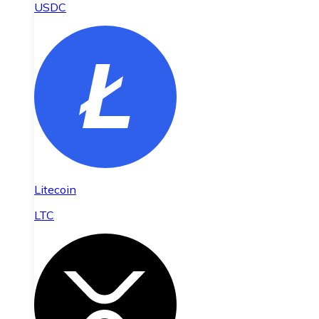
USDC
Litecoin
LTC