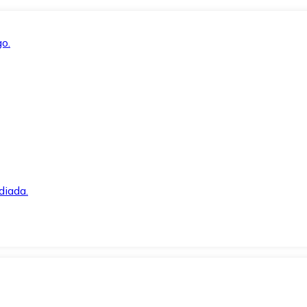
o.
diada.