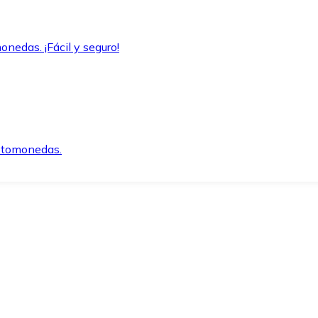
onedas. ¡Fácil y seguro!
iptomonedas.
o.