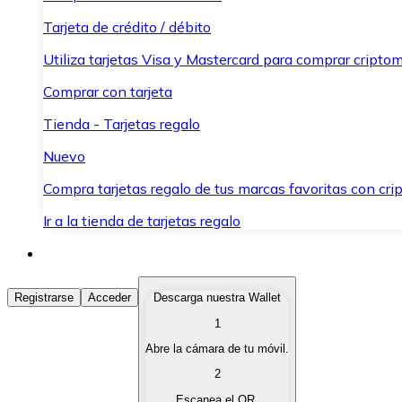
Tarjeta de crédito / débito
Utiliza tarjetas Visa y Mastercard para comprar criptom
Comprar con tarjeta
Tienda - Tarjetas regalo
Nuevo
Compra tarjetas regalo de tus marcas favoritas con cr
Ir a la tienda de tarjetas regalo
Comprar Criptomonedas
Registrarse
Acceder
Descarga nuestra Wallet
1
Compra criptomonedas con diferentes métodos de pag
Abre la cámara de tu móvil.
Vender Criptomonedas
2
Vende tus criptomonedas de forma rápida y segura.
Escanea el QR.