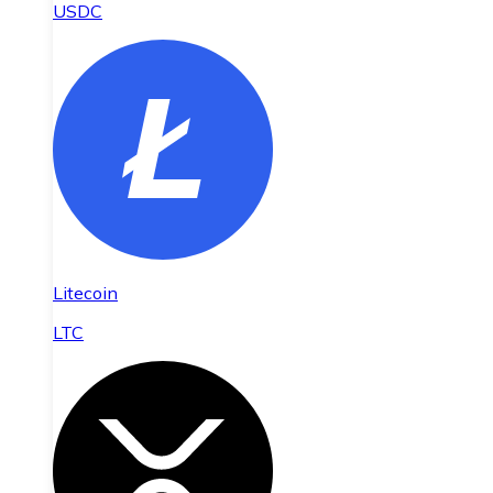
USDC
Litecoin
LTC