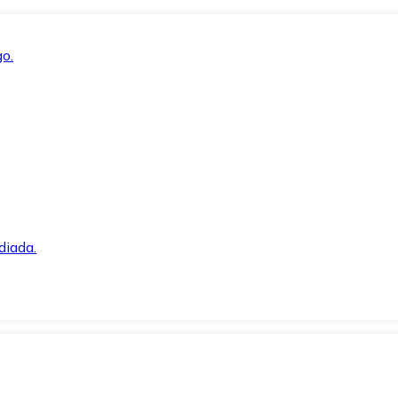
o.
diada.