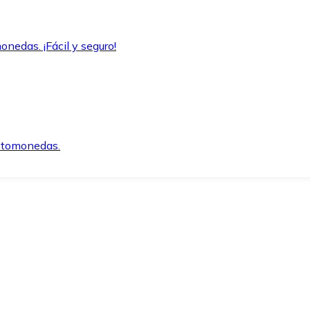
onedas. ¡Fácil y seguro!
iptomonedas.
o.