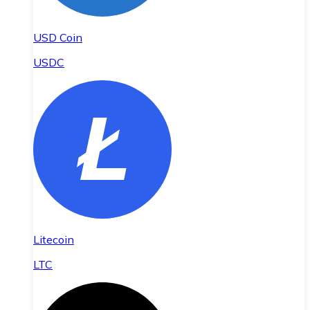
USD Coin
USDC
Litecoin
LTC