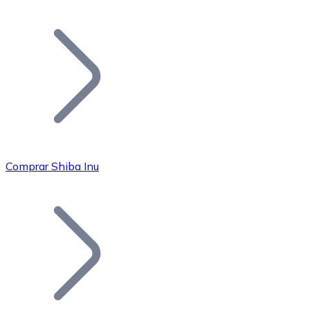
Listar Token
Añade tu proyecto a nuestro ecosistema.
Comprar Shiba Inu
Bitcoin
BTC