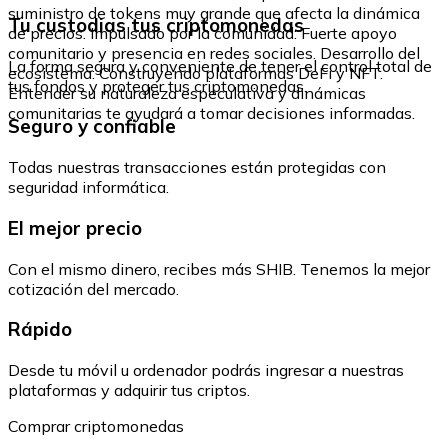
suministro de tokens muy grande que afecta la dinámica
Tu custodias tus criptomonedas
de precios. Impulsado por la comunidad: Fuerte apoyo
comunitario y presencia en redes sociales. Desarrollo del
La forma segura y conveniente de tener el control total de
ecosistema: Construyendo plataformas DeFi y NFT.
tus fondos y proteger tus criptomonedas.
Entender su naturaleza especulativa y dinámicas
comunitarias te ayudará a tomar decisiones informadas.
Seguro y confiable
Todas nuestras transacciones están protegidas con
seguridad informática.
El mejor precio
Con el mismo dinero, recibes más SHIB. Tenemos la mejor
cotización del mercado.
Rápido
Desde tu móvil u ordenador podrás ingresar a nuestras
plataformas y adquirir tus criptos.
Comprar criptomonedas