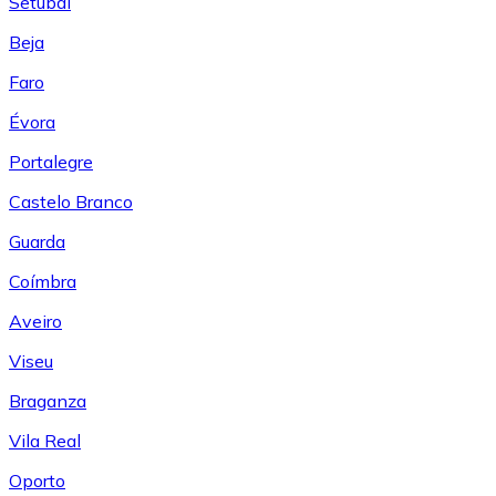
Setúbal
Beja
Faro
Évora
Portalegre
Castelo Branco
Guarda
Coímbra
Aveiro
Viseu
Braganza
Vila Real
Oporto