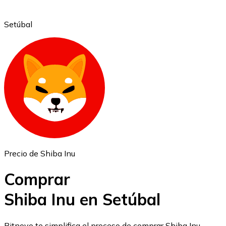
Setúbal
Ethereum
ETH
Precio de Shiba Inu
Comprar
Shiba Inu en Setúbal
USD Coin
Bitnovo te simplifica el proceso de comprar Shiba Inu