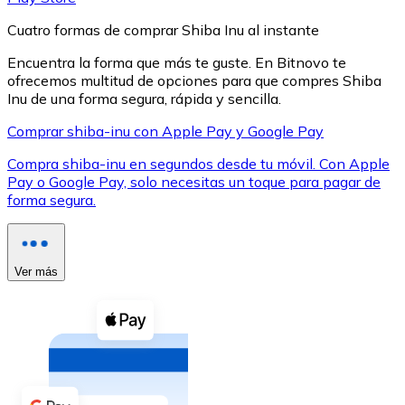
Cuatro formas de comprar Shiba Inu al instante
Encuentra la forma que más te guste. En Bitnovo te
ofrecemos multitud de opciones para que compres Shiba
Inu de una forma segura, rápida y sencilla.
XRP
Comprar shiba-inu con Apple Pay y Google Pay
XRP
Compra shiba-inu en segundos desde tu móvil. Con Apple
Pay o Google Pay, solo necesitas un toque para pagar de
forma segura.
Ver todo
Efectivo
Ver más
Compra criptomonedas con efectivo en tu tienda más 
Comprar con efectivo
Transferencia SEPA
Añade fondos a tu cuenta Bitnovo o realiza compras di