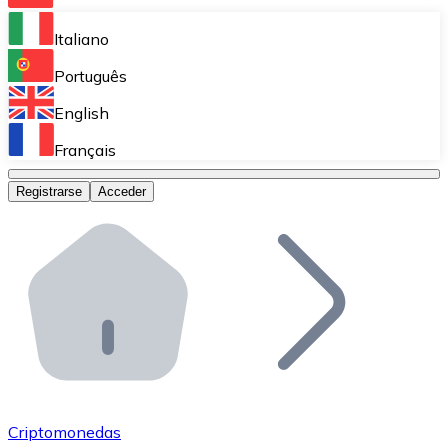
Bitnovo Ramp
Italiano
Integra nuestra solución en tu plataforma.
Português
Bitnovo Giftcards
English
Vende nuestras tarjetas regalo en tu negocio.
Français
Bitnovo OTC
Registrarse
Acceder
Realiza operaciones de gran volumen.
Bitnovo ATM
Integra un ATM Bitnovo en tu negocio y permite que t
Bitnovo API
Integra nuestra API en tu ecosistema.
Conviértete en Distribuidor
Únete a nuestra red de distribuidores.
Criptomonedas