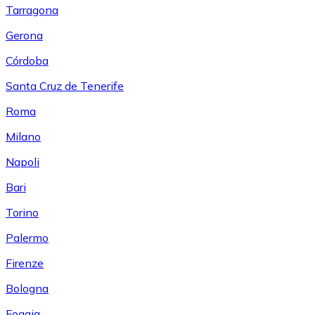
Tarragona
Gerona
Córdoba
Santa Cruz de Tenerife
Roma
Milano
Napoli
Bari
Torino
Palermo
Firenze
Bologna
Foggia