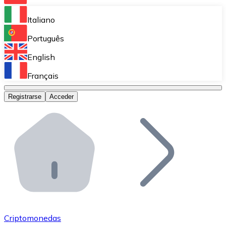
Bitnovo Ramp
Italiano
Integra nuestra solución en tu plataforma.
Português
Bitnovo Giftcards
English
Vende nuestras tarjetas regalo en tu negocio.
Français
Bitnovo OTC
Registrarse
Acceder
Realiza operaciones de gran volumen.
Bitnovo ATM
Integra un ATM Bitnovo en tu negocio y permite que t
Bitnovo API
Integra nuestra API en tu ecosistema.
Conviértete en Distribuidor
Únete a nuestra red de distribuidores.
Criptomonedas