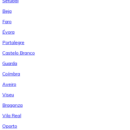
Setúbal
Beja
Faro
Évora
Portalegre
Castelo Branco
Guarda
Coímbra
Aveiro
Viseu
Braganza
Vila Real
Oporto