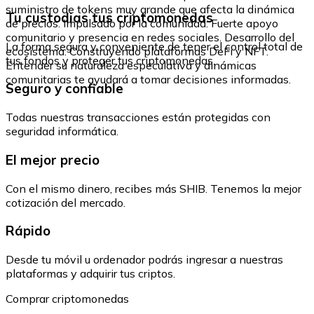
suministro de tokens muy grande que afecta la dinámica
Tu custodias tus criptomonedas
de precios. Impulsado por la comunidad: Fuerte apoyo
comunitario y presencia en redes sociales. Desarrollo del
La forma segura y conveniente de tener el control total de
ecosistema: Construyendo plataformas DeFi y NFT.
tus fondos y proteger tus criptomonedas.
Entender su naturaleza especulativa y dinámicas
comunitarias te ayudará a tomar decisiones informadas.
Seguro y confiable
Todas nuestras transacciones están protegidas con
seguridad informática.
El mejor precio
Con el mismo dinero, recibes más SHIB. Tenemos la mejor
cotización del mercado.
Rápido
Desde tu móvil u ordenador podrás ingresar a nuestras
plataformas y adquirir tus criptos.
Comprar criptomonedas