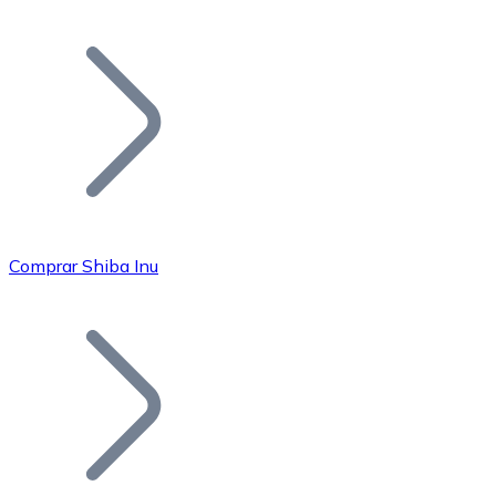
Listar Token
Añade tu proyecto a nuestro ecosistema.
Comprar Shiba Inu
Bitcoin
BTC