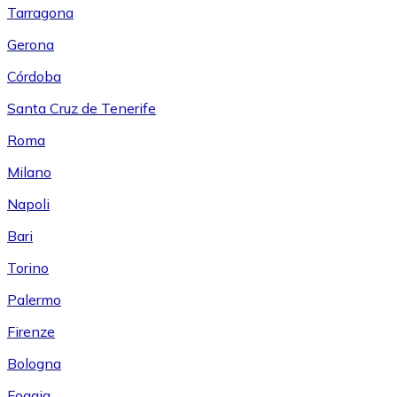
Tarragona
Gerona
Córdoba
Santa Cruz de Tenerife
Roma
Milano
Napoli
Bari
Torino
Palermo
Firenze
Bologna
Foggia