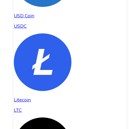
USD Coin
USDC
Litecoin
LTC