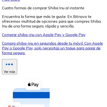
Cuatro formas de comprar Shiba Inu al instante
Encuentra la forma que más te guste. En Bitnovo te
ofrecemos multitud de opciones para que compres Shiba
Inu de una forma segura, rápida y sencilla.
XRP
Comprar shiba-inu con Apple Pay y Google Pay
XRP
Compra shiba-inu en segundos desde tu móvil. Con Apple
Pay o Google Pay, solo necesitas un toque para pagar de
forma segura.
Ver todo
Efectivo
Ver más
Compra criptomonedas con efectivo en tu tienda más 
Comprar con efectivo
Transferencia SEPA
Añade fondos a tu cuenta Bitnovo o realiza compras di