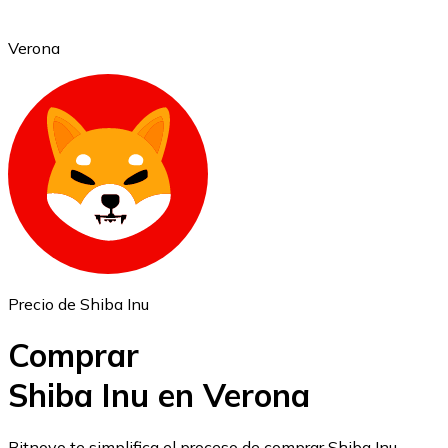
Verona
Ethereum
ETH
Precio de Shiba Inu
Comprar
Shiba Inu en Verona
USD Coin
Bitnovo te simplifica el proceso de comprar Shiba Inu