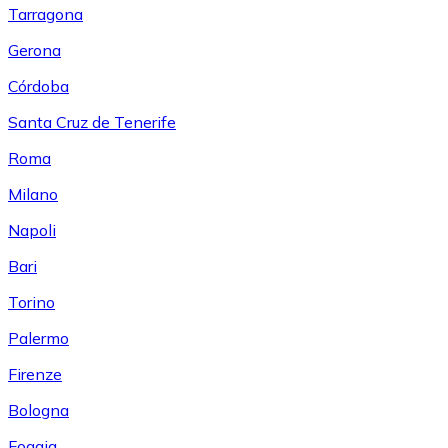
Tarragona
Gerona
Córdoba
Santa Cruz de Tenerife
Roma
Milano
Napoli
Bari
Torino
Palermo
Firenze
Bologna
Foggia