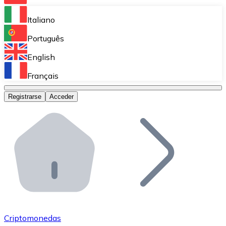
Bitnovo Ramp
Italiano
Integra nuestra solución en tu plataforma.
Português
Bitnovo Giftcards
English
Vende nuestras tarjetas regalo en tu negocio.
Français
Bitnovo OTC
Registrarse
Acceder
Realiza operaciones de gran volumen.
Bitnovo ATM
Integra un ATM Bitnovo en tu negocio y permite que t
Bitnovo API
Integra nuestra API en tu ecosistema.
Conviértete en Distribuidor
Únete a nuestra red de distribuidores.
Criptomonedas