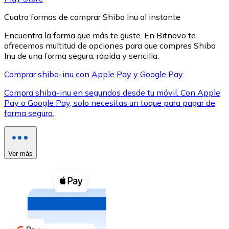
Cuatro formas de comprar Shiba Inu al instante
Encuentra la forma que más te guste. En Bitnovo te
ofrecemos multitud de opciones para que compres Shiba
Inu de una forma segura, rápida y sencilla.
XRP
Comprar shiba-inu con Apple Pay y Google Pay
XRP
Compra shiba-inu en segundos desde tu móvil. Con Apple
Pay o Google Pay, solo necesitas un toque para pagar de
forma segura.
Ver todo
Efectivo
Ver más
Compra criptomonedas con efectivo en tu tienda más 
Comprar con efectivo
Transferencia SEPA
Añade fondos a tu cuenta Bitnovo o realiza compras di