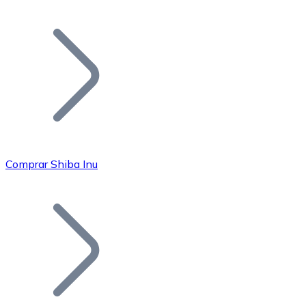
Listar Token
Añade tu proyecto a nuestro ecosistema.
Comprar Shiba Inu
Bitcoin
BTC