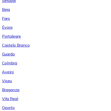
Setúbal
Beja
Faro
Évora
Portalegre
Castelo Branco
Guarda
Coímbra
Aveiro
Viseu
Braganza
Vila Real
Oporto