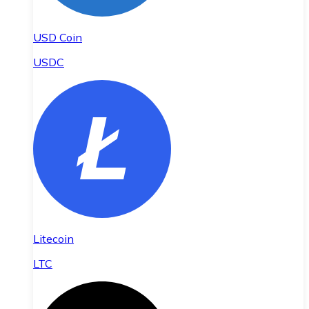
USD Coin
USDC
Litecoin
LTC