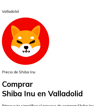
Valladolid
Ethereum
ETH
Precio de Shiba Inu
Comprar
Shiba Inu en Valladolid
USD Coin
Bitnovo te simplifica el proceso de comprar Shiba Inu