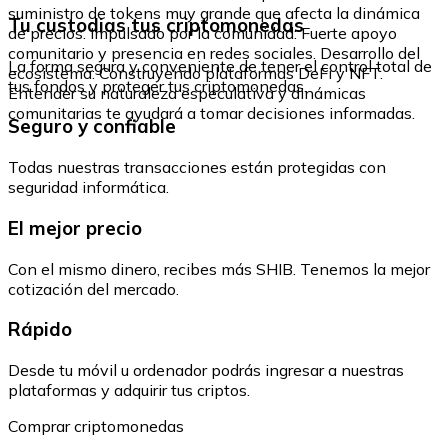
suministro de tokens muy grande que afecta la dinámica
Tu custodias tus criptomonedas
de precios. Impulsado por la comunidad: Fuerte apoyo
comunitario y presencia en redes sociales. Desarrollo del
La forma segura y conveniente de tener el control total de
ecosistema: Construyendo plataformas DeFi y NFT.
tus fondos y proteger tus criptomonedas.
Entender su naturaleza especulativa y dinámicas
comunitarias te ayudará a tomar decisiones informadas.
Seguro y confiable
Todas nuestras transacciones están protegidas con
seguridad informática.
El mejor precio
Con el mismo dinero, recibes más SHIB. Tenemos la mejor
cotización del mercado.
Rápido
Desde tu móvil u ordenador podrás ingresar a nuestras
plataformas y adquirir tus criptos.
Comprar criptomonedas