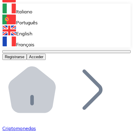
Bitnovo Ramp
Italiano
Integra nuestra solución en tu plataforma.
Português
Bitnovo Giftcards
English
Vende nuestras tarjetas regalo en tu negocio.
Français
Bitnovo OTC
Registrarse
Acceder
Realiza operaciones de gran volumen.
Bitnovo ATM
Integra un ATM Bitnovo en tu negocio y permite que t
Bitnovo API
Integra nuestra API en tu ecosistema.
Conviértete en Distribuidor
Únete a nuestra red de distribuidores.
Criptomonedas