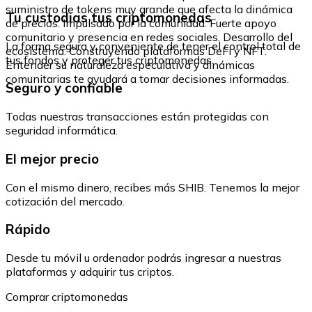
suministro de tokens muy grande que afecta la dinámica
Tu custodias tus criptomonedas
de precios. Impulsado por la comunidad: Fuerte apoyo
comunitario y presencia en redes sociales. Desarrollo del
La forma segura y conveniente de tener el control total de
ecosistema: Construyendo plataformas DeFi y NFT.
tus fondos y proteger tus criptomonedas.
Entender su naturaleza especulativa y dinámicas
comunitarias te ayudará a tomar decisiones informadas.
Seguro y confiable
Todas nuestras transacciones están protegidas con
seguridad informática.
El mejor precio
Con el mismo dinero, recibes más SHIB. Tenemos la mejor
cotización del mercado.
Rápido
Desde tu móvil u ordenador podrás ingresar a nuestras
plataformas y adquirir tus criptos.
Comprar criptomonedas