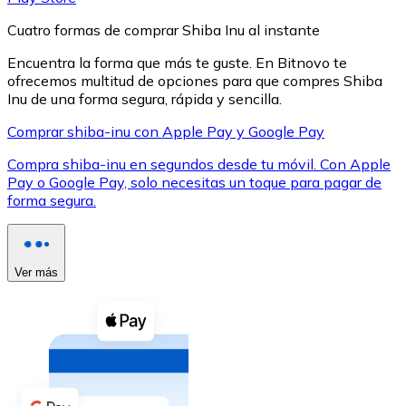
Cuatro formas de comprar Shiba Inu al instante
Encuentra la forma que más te guste. En Bitnovo te
ofrecemos multitud de opciones para que compres Shiba
Inu de una forma segura, rápida y sencilla.
XRP
Comprar shiba-inu con Apple Pay y Google Pay
XRP
Compra shiba-inu en segundos desde tu móvil. Con Apple
Pay o Google Pay, solo necesitas un toque para pagar de
forma segura.
Ver todo
Efectivo
Ver más
Compra criptomonedas con efectivo en tu tienda más 
Comprar con efectivo
Transferencia SEPA
Añade fondos a tu cuenta Bitnovo o realiza compras di