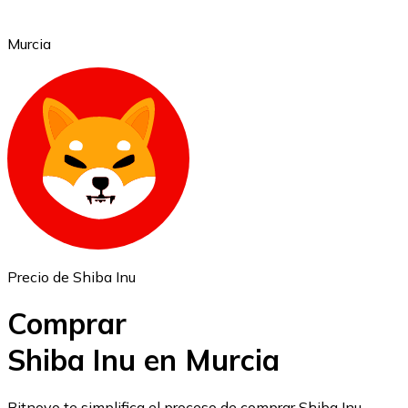
Murcia
Ethereum
ETH
Precio de Shiba Inu
Comprar
Shiba Inu en Murcia
USD Coin
Bitnovo te simplifica el proceso de comprar Shiba Inu