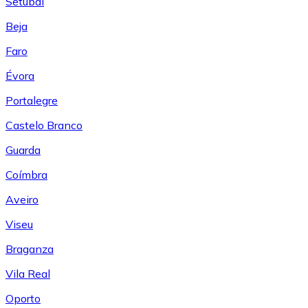
Setúbal
Beja
Faro
Évora
Portalegre
Castelo Branco
Guarda
Coímbra
Aveiro
Viseu
Braganza
Vila Real
Oporto