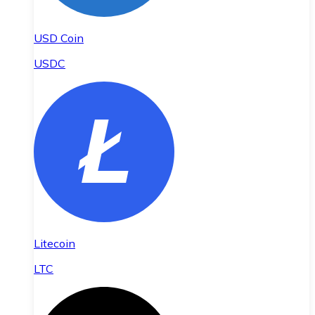
USD Coin
USDC
Litecoin
LTC