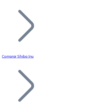
Listar Token
Añade tu proyecto a nuestro ecosistema.
Comprar Shiba Inu
Bitcoin
BTC