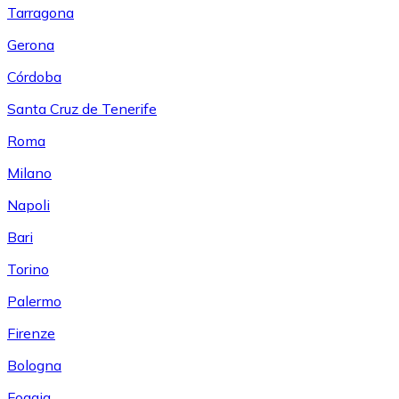
Tarragona
Gerona
Córdoba
Santa Cruz de Tenerife
Roma
Milano
Napoli
Bari
Torino
Palermo
Firenze
Bologna
Foggia