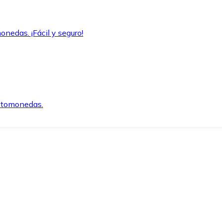
onedas. ¡Fácil y seguro!
iptomonedas.
o.