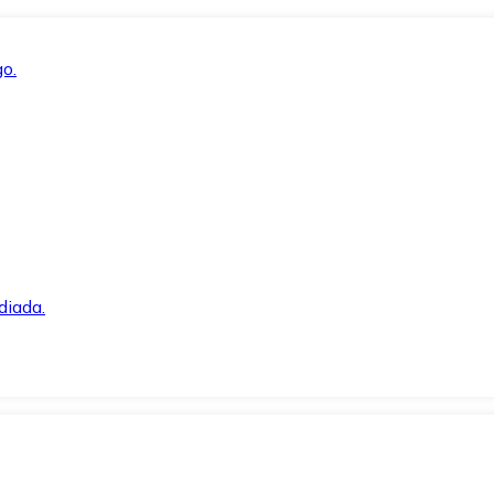
o.
diada.