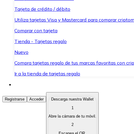
Tarjeta de crédito / débito
Utiliza tarjetas Visa y Mastercard para comprar criptom
Comprar con tarjeta
Tienda - Tarjetas regalo
Nuevo
Compra tarjetas regalo de tus marcas favoritas con cr
Ir a la tienda de tarjetas regalo
Comprar Criptomonedas
Registrarse
Acceder
Descarga nuestra Wallet
1
Compra criptomonedas con diferentes métodos de pag
Abre la cámara de tu móvil.
Vender Criptomonedas
2
Vende tus criptomonedas de forma rápida y segura.
Escanea el QR.