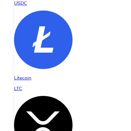
USDC
Litecoin
LTC