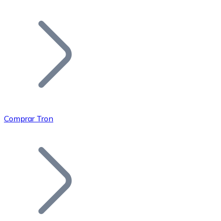
Listar Token
Añade tu proyecto a nuestro ecosistema.
Comprar Tron
Bitcoin
BTC