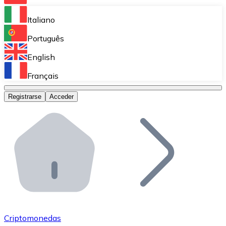
Bitnovo Ramp
Italiano
Integra nuestra solución en tu plataforma.
Português
Bitnovo Giftcards
English
Vende nuestras tarjetas regalo en tu negocio.
Français
Bitnovo OTC
Registrarse
Acceder
Realiza operaciones de gran volumen.
Bitnovo ATM
Integra un ATM Bitnovo en tu negocio y permite que t
Bitnovo API
Integra nuestra API en tu ecosistema.
Conviértete en Distribuidor
Únete a nuestra red de distribuidores.
Criptomonedas