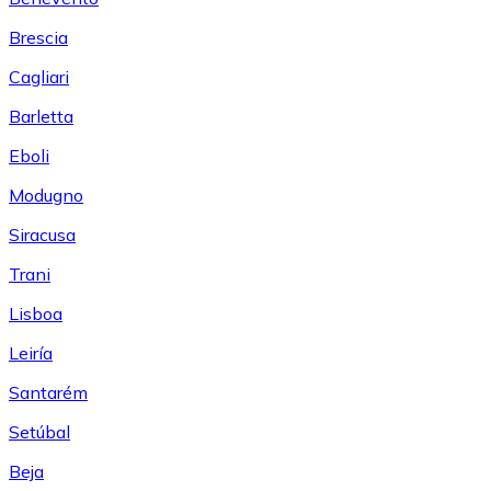
Brescia
Cagliari
Barletta
Eboli
Modugno
Siracusa
Trani
Lisboa
Leiría
Santarém
Setúbal
Beja