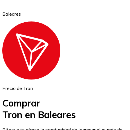
Baleares
Ethereum
ETH
Precio de Tron
Comprar
Tron en Baleares
USD Coin
Bitnovo te ofrece la oportunidad de ingresar al mundo de