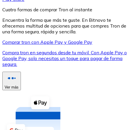
Cuatro formas de comprar Tron al instante
Encuentra la forma que más te guste. En Bitnovo te
ofrecemos multitud de opciones para que compres Tron de
una forma segura, rápida y sencilla.
XRP
Comprar tron con Apple Pay y Google Pay
XRP
Compra tron en segundos desde tu móvil. Con Apple Pay o
Google Pay, solo necesitas un toque para pagar de forma
segura.
Ver todo
Efectivo
Ver más
Compra criptomonedas con efectivo en tu tienda más 
Comprar con efectivo
Transferencia SEPA
Añade fondos a tu cuenta Bitnovo o realiza compras di