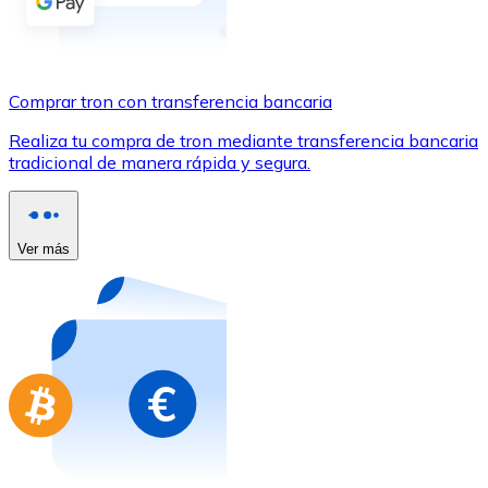
Comprar con Transferencia
Tarjeta de crédito / débito
Utiliza tarjetas Visa y Mastercard para comprar criptom
Comprar tron con transferencia bancaria
Comprar con tarjeta
Realiza tu compra de tron mediante transferencia bancaria
tradicional de manera rápida y segura.
Tienda - Tarjetas regalo
Nuevo
Compra tarjetas regalo de tus marcas favoritas con cr
Ver más
Ir a la tienda de tarjetas regalo