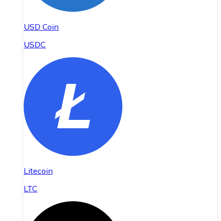
USD Coin
USDC
Litecoin
LTC