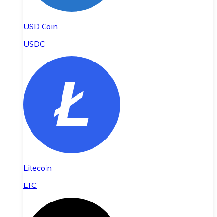
USD Coin
USDC
Litecoin
LTC