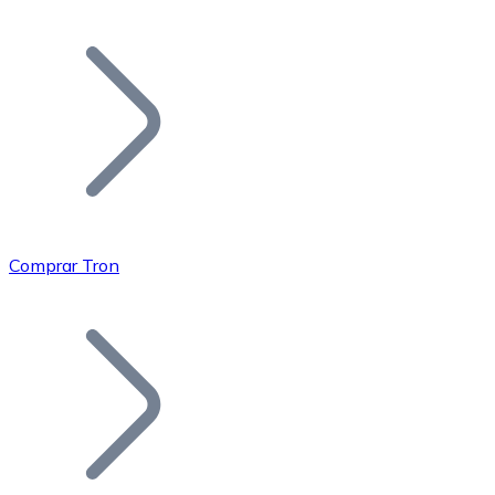
Listar Token
Añade tu proyecto a nuestro ecosistema.
Comprar Tron
Bitcoin
BTC