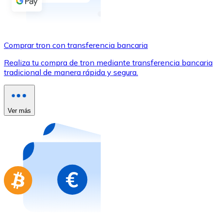
Comprar con Transferencia
Tarjeta de crédito / débito
Utiliza tarjetas Visa y Mastercard para comprar criptom
Comprar tron con transferencia bancaria
Comprar con tarjeta
Realiza tu compra de tron mediante transferencia bancaria
tradicional de manera rápida y segura.
Tienda - Tarjetas regalo
Nuevo
Compra tarjetas regalo de tus marcas favoritas con cr
Ver más
Ir a la tienda de tarjetas regalo