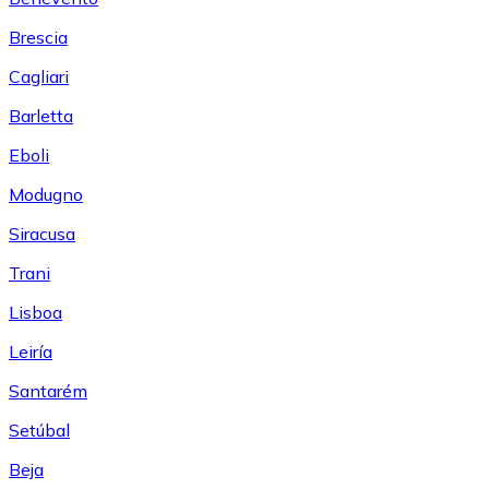
Brescia
Cagliari
Barletta
Eboli
Modugno
Siracusa
Trani
Lisboa
Leiría
Santarém
Setúbal
Beja