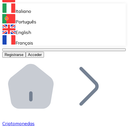
Bitnovo Ramp
Italiano
Integra nuestra solución en tu plataforma.
Português
Bitnovo Giftcards
English
Vende nuestras tarjetas regalo en tu negocio.
Français
Bitnovo OTC
Registrarse
Acceder
Realiza operaciones de gran volumen.
Bitnovo ATM
Integra un ATM Bitnovo en tu negocio y permite que t
Bitnovo API
Integra nuestra API en tu ecosistema.
Conviértete en Distribuidor
Únete a nuestra red de distribuidores.
Criptomonedas