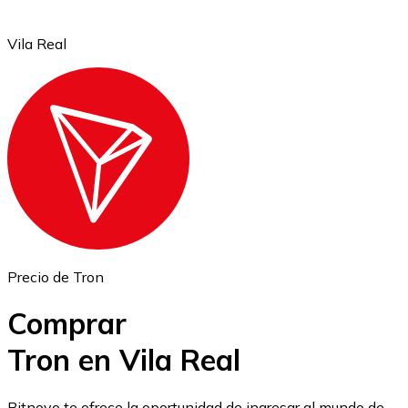
Vila Real
Ethereum
ETH
Precio de Tron
Comprar
Tron en Vila Real
USD Coin
Bitnovo te ofrece la oportunidad de ingresar al mundo de