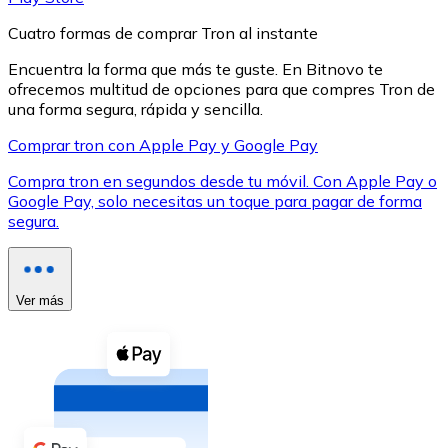
Cuatro formas de comprar Tron al instante
Encuentra la forma que más te guste. En Bitnovo te
ofrecemos multitud de opciones para que compres Tron de
una forma segura, rápida y sencilla.
XRP
Comprar tron con Apple Pay y Google Pay
XRP
Compra tron en segundos desde tu móvil. Con Apple Pay o
Google Pay, solo necesitas un toque para pagar de forma
segura.
Ver todo
Efectivo
Ver más
Compra criptomonedas con efectivo en tu tienda más 
Comprar con efectivo
Transferencia SEPA
Añade fondos a tu cuenta Bitnovo o realiza compras di