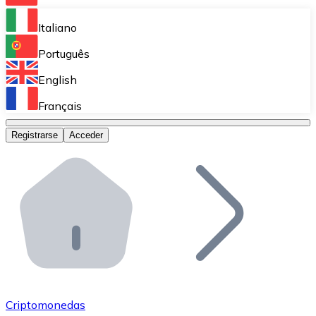
Bitnovo Ramp
Italiano
Integra nuestra solución en tu plataforma.
Português
Bitnovo Giftcards
English
Vende nuestras tarjetas regalo en tu negocio.
Français
Bitnovo OTC
Registrarse
Acceder
Realiza operaciones de gran volumen.
Bitnovo ATM
Integra un ATM Bitnovo en tu negocio y permite que t
Bitnovo API
Integra nuestra API en tu ecosistema.
Conviértete en Distribuidor
Únete a nuestra red de distribuidores.
Criptomonedas