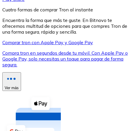
Cuatro formas de comprar Tron al instante
Encuentra la forma que más te guste. En Bitnovo te
ofrecemos multitud de opciones para que compres Tron de
una forma segura, rápida y sencilla.
XRP
Comprar tron con Apple Pay y Google Pay
XRP
Compra tron en segundos desde tu móvil. Con Apple Pay o
Google Pay, solo necesitas un toque para pagar de forma
segura.
Ver todo
Efectivo
Ver más
Compra criptomonedas con efectivo en tu tienda más 
Comprar con efectivo
Transferencia SEPA
Añade fondos a tu cuenta Bitnovo o realiza compras di