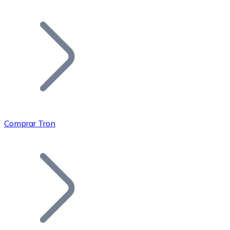
Listar Token
Añade tu proyecto a nuestro ecosistema.
Comprar Tron
Bitcoin
BTC