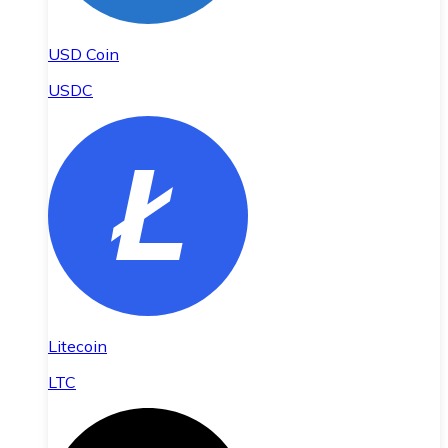
USD Coin
USDC
Litecoin
LTC