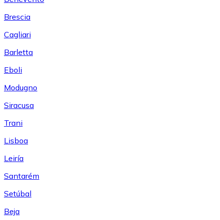
Brescia
Cagliari
Barletta
Eboli
Modugno
Siracusa
Trani
Lisboa
Leiría
Santarém
Setúbal
Beja