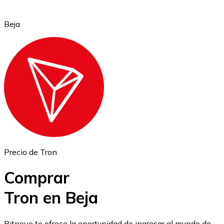
Beja
Ethereum
ETH
Precio de Tron
Comprar
Tron en Beja
USD Coin
Bitnovo te ofrece la oportunidad de ingresar al mundo de