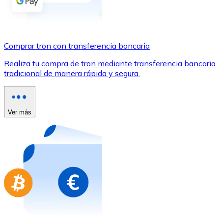
Comprar con Transferencia
Tarjeta de crédito / débito
Utiliza tarjetas Visa y Mastercard para comprar criptom
Comprar tron con transferencia bancaria
Comprar con tarjeta
Realiza tu compra de tron mediante transferencia bancaria
tradicional de manera rápida y segura.
Tienda - Tarjetas regalo
Nuevo
Compra tarjetas regalo de tus marcas favoritas con cr
Ver más
Ir a la tienda de tarjetas regalo