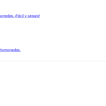
onedas. ¡Fácil y seguro!
iptomonedas.
o.