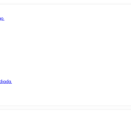
o.
diada.