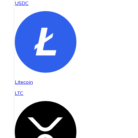
USDC
Litecoin
LTC