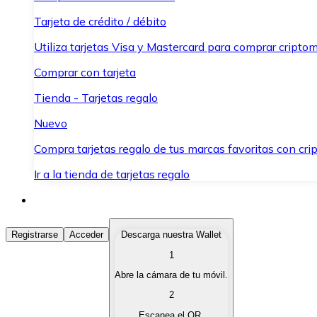
Tarjeta de crédito / débito
Utiliza tarjetas Visa y Mastercard para comprar criptom
Comprar con tarjeta
Tienda - Tarjetas regalo
Nuevo
Compra tarjetas regalo de tus marcas favoritas con cr
Ir a la tienda de tarjetas regalo
Comprar Criptomonedas
Registrarse
Acceder
Descarga nuestra Wallet
1
Compra criptomonedas con diferentes métodos de pag
Abre la cámara de tu móvil.
Vender Criptomonedas
2
Vende tus criptomonedas de forma rápida y segura.
Escanea el QR.