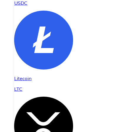
USDC
Litecoin
LTC