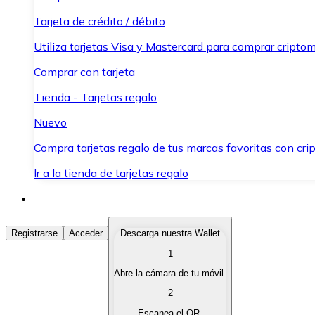
Tarjeta de crédito / débito
Utiliza tarjetas Visa y Mastercard para comprar criptom
Comprar con tarjeta
Tienda - Tarjetas regalo
Nuevo
Compra tarjetas regalo de tus marcas favoritas con cr
Ir a la tienda de tarjetas regalo
Comprar Criptomonedas
Registrarse
Acceder
Descarga nuestra Wallet
1
Compra criptomonedas con diferentes métodos de pag
Abre la cámara de tu móvil.
Vender Criptomonedas
2
Vende tus criptomonedas de forma rápida y segura.
Escanea el QR.