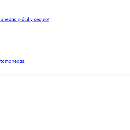
onedas. ¡Fácil y seguro!
iptomonedas.
o.