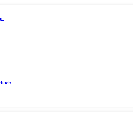
o.
diada.