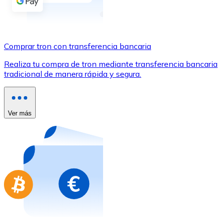
Comprar con Transferencia
Tarjeta de crédito / débito
Utiliza tarjetas Visa y Mastercard para comprar criptom
Comprar tron con transferencia bancaria
Comprar con tarjeta
Realiza tu compra de tron mediante transferencia bancaria
tradicional de manera rápida y segura.
Tienda - Tarjetas regalo
Nuevo
Compra tarjetas regalo de tus marcas favoritas con cr
Ver más
Ir a la tienda de tarjetas regalo