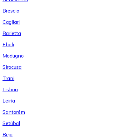
Brescia
Cagliari
Barletta
Eboli
Modugno
Siracusa
Trani
Lisboa
Leiría
Santarém
Setúbal
Beja