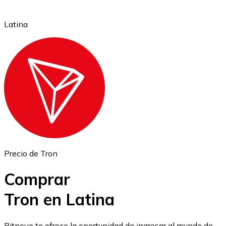
Latina
Ethereum
ETH
Precio de Tron
Comprar
Tron en Latina
USD Coin
Bitnovo te ofrece la oportunidad de ingresar al mundo de