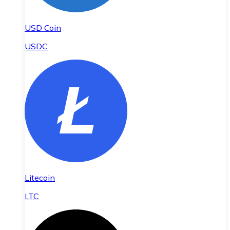
USD Coin
USDC
Litecoin
LTC