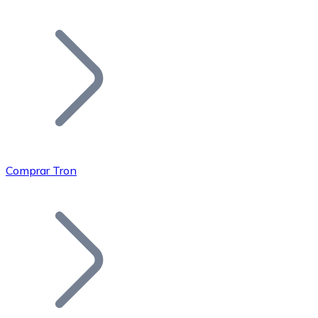
Listar Token
Añade tu proyecto a nuestro ecosistema.
Comprar Tron
Bitcoin
BTC