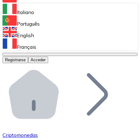
Bitnovo Ramp
Italiano
Integra nuestra solución en tu plataforma.
Português
Bitnovo Giftcards
English
Vende nuestras tarjetas regalo en tu negocio.
Français
Bitnovo OTC
Registrarse
Acceder
Realiza operaciones de gran volumen.
Bitnovo ATM
Integra un ATM Bitnovo en tu negocio y permite que t
Bitnovo API
Integra nuestra API en tu ecosistema.
Conviértete en Distribuidor
Únete a nuestra red de distribuidores.
Criptomonedas