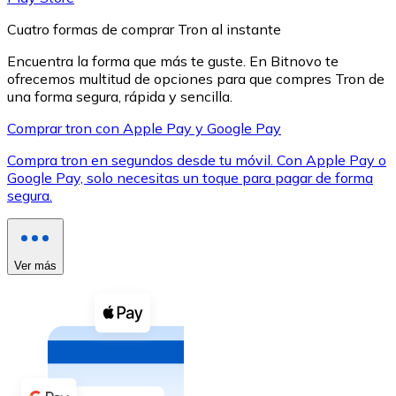
Cuatro formas de comprar Tron al instante
Encuentra la forma que más te guste. En Bitnovo te
ofrecemos multitud de opciones para que compres Tron de
una forma segura, rápida y sencilla.
XRP
Comprar tron con Apple Pay y Google Pay
XRP
Compra tron en segundos desde tu móvil. Con Apple Pay o
Google Pay, solo necesitas un toque para pagar de forma
segura.
Ver todo
Efectivo
Ver más
Compra criptomonedas con efectivo en tu tienda más 
Comprar con efectivo
Transferencia SEPA
Añade fondos a tu cuenta Bitnovo o realiza compras di