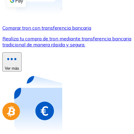
Comprar con Transferencia
Tarjeta de crédito / débito
Utiliza tarjetas Visa y Mastercard para comprar criptom
Comprar tron con transferencia bancaria
Comprar con tarjeta
Realiza tu compra de tron mediante transferencia bancaria
tradicional de manera rápida y segura.
Tienda - Tarjetas regalo
Nuevo
Compra tarjetas regalo de tus marcas favoritas con cr
Ver más
Ir a la tienda de tarjetas regalo