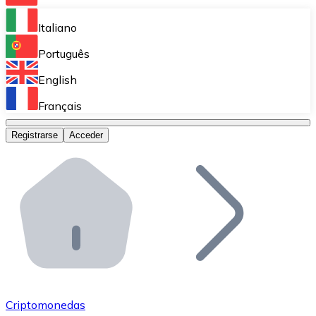
Bitnovo Ramp
Italiano
Integra nuestra solución en tu plataforma.
Português
Bitnovo Giftcards
English
Vende nuestras tarjetas regalo en tu negocio.
Français
Bitnovo OTC
Registrarse
Acceder
Realiza operaciones de gran volumen.
Bitnovo ATM
Integra un ATM Bitnovo en tu negocio y permite que t
Bitnovo API
Integra nuestra API en tu ecosistema.
Conviértete en Distribuidor
Únete a nuestra red de distribuidores.
Criptomonedas