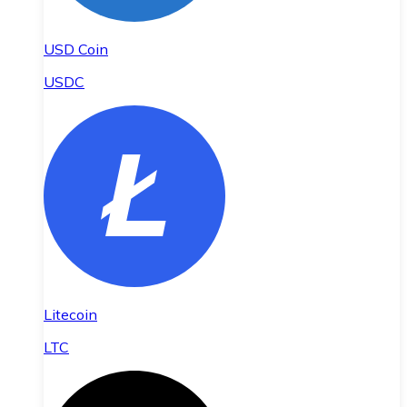
USD Coin
USDC
Litecoin
LTC