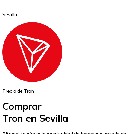
Sevilla
Ethereum
ETH
Precio de Tron
Comprar
Tron en Sevilla
USD Coin
Bitnovo te ofrece la oportunidad de ingresar al mundo de