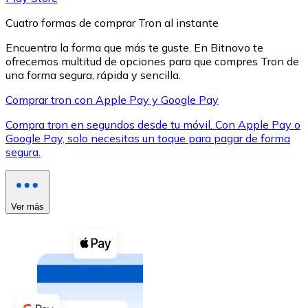
Cuatro formas de comprar Tron al instante
Encuentra la forma que más te guste. En Bitnovo te
ofrecemos multitud de opciones para que compres Tron de
una forma segura, rápida y sencilla.
XRP
Comprar tron con Apple Pay y Google Pay
XRP
Compra tron en segundos desde tu móvil. Con Apple Pay o
Google Pay, solo necesitas un toque para pagar de forma
segura.
Ver todo
Efectivo
Ver más
Compra criptomonedas con efectivo en tu tienda más 
Comprar con efectivo
Transferencia SEPA
Añade fondos a tu cuenta Bitnovo o realiza compras di