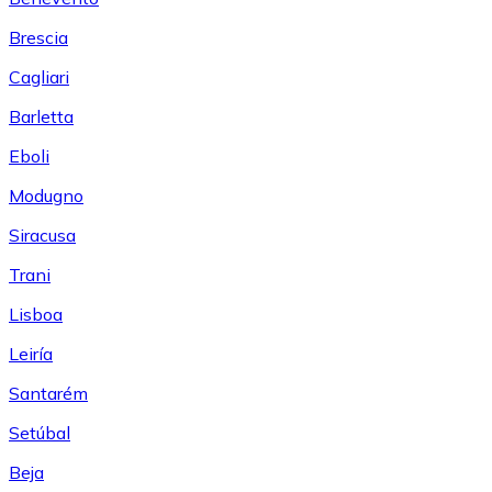
Brescia
Cagliari
Barletta
Eboli
Modugno
Siracusa
Trani
Lisboa
Leiría
Santarém
Setúbal
Beja