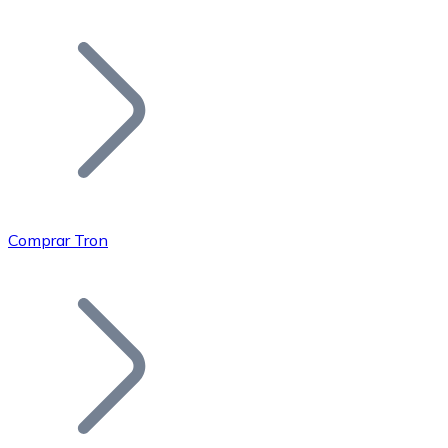
Listar Token
Añade tu proyecto a nuestro ecosistema.
Comprar Tron
Bitcoin
BTC