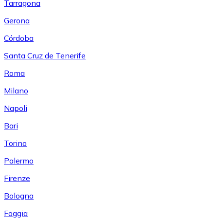
Tarragona
Gerona
Córdoba
Santa Cruz de Tenerife
Roma
Milano
Napoli
Bari
Torino
Palermo
Firenze
Bologna
Foggia