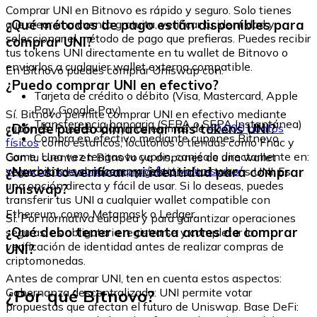
Comprar UNI en Bitnovo es rápido y seguro. Solo tienes
¿Qué métodos de pago están disponibles para
que crear una cuenta gratuita, verificar tu identidad y
seleccionar el método de pago que prefieras. Puedes recibir
comprar UNI?
tus tokens UNI directamente en tu wallet de Bitnovo o
enviarlos a cualquier wallet externa compatible.
En Bitnovo puedes comprar Uniswap con:
¿Puedo comprar UNI en efectivo?
Tarjeta de crédito o débito (Visa, Mastercard, Apple
Pay, Google Pay)
Sí. Bitnovo permite comprar UNI en efectivo mediante
Transferencia bancaria (SEPA o SEPA Instantánea)
¿Dónde puedo almacenar mis tokens UNI?
cupones. Puedes adquirirlos en más de
40.000 puntos
Compra en efectivo mediante cupones Bitnovo
físicos
como estancos, locutorios o tiendas como Fnac y
Game. Una vez tengas tu cupón, canjéalo directamente en:
Con tu cuenta en Bitnovo ya dispones de una wallet
www.bitnovo.com/comprar/efectivo/uniswap/
¿Necesito verificar mi identidad para comprar
segura donde almacenar y gestionar tus tokens UNI. Es
una opción directa y fácil de usar. Si lo deseas, puedes
Uniswap?
transferir tus UNI a cualquier wallet compatible con
Ethereum, como Metamask o Ledger.
Sí. Por normativa europea y para garantizar operaciones
¿Qué debo tener en cuenta antes de comprar
seguras, es obligatorio registrarse y completar la
verificación de identidad antes de realizar compras de
UNI?
criptomonedas.
Antes de comprar UNI, ten en cuenta estos aspectos:
¿Por qué Bitnovo?
Gobernanza descentralizada: UNI permite votar
propuestas que afectan el futuro de Uniswap. Base DeFi: