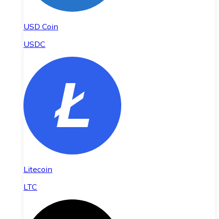
USD Coin
USDC
Litecoin
LTC