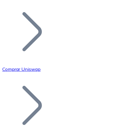
Listar Token
Añade tu proyecto a nuestro ecosistema.
Comprar Uniswap
Bitcoin
BTC