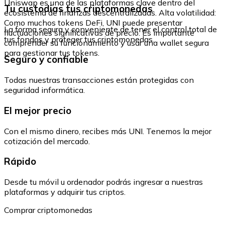
Uniswap es una de las plataformas clave dentro del
Tu custodias tus criptomonedas
ecosistema de finanzas descentralizadas. Alta volatilidad:
Como muchos tokens DeFi, UNI puede presentar
La forma segura y conveniente de tener el control total de
fluctuaciones significativas de precio. Es importante
tus fondos y proteger tus criptomonedas.
comprender su funcionamiento y usar una wallet segura
para gestionar tus tokens.
Seguro y confiable
Todas nuestras transacciones están protegidas con
seguridad informática.
El mejor precio
Con el mismo dinero, recibes más UNI. Tenemos la mejor
cotización del mercado.
Rápido
Desde tu móvil u ordenador podrás ingresar a nuestras
plataformas y adquirir tus criptos.
Comprar criptomonedas