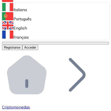
Bitnovo Ramp
Italiano
Integra nuestra solución en tu plataforma.
Português
Bitnovo Giftcards
English
Vende nuestras tarjetas regalo en tu negocio.
Français
Bitnovo OTC
Registrarse
Acceder
Realiza operaciones de gran volumen.
Bitnovo ATM
Integra un ATM Bitnovo en tu negocio y permite que t
Bitnovo API
Integra nuestra API en tu ecosistema.
Conviértete en Distribuidor
Únete a nuestra red de distribuidores.
Criptomonedas