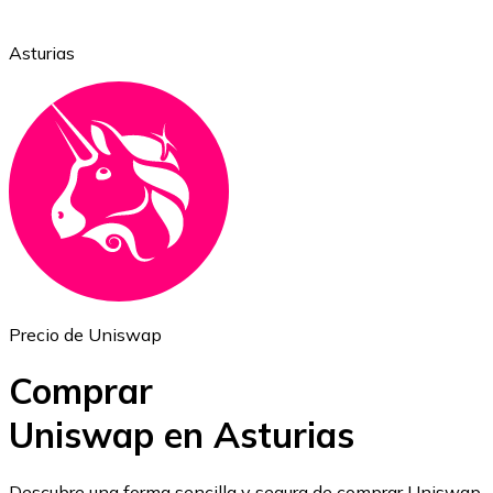
Asturias
Ethereum
ETH
Precio de Uniswap
Comprar
Uniswap en Asturias
USD Coin
Descubre una forma sencilla y segura de comprar Uniswap