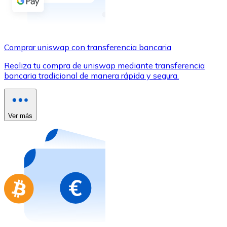
Comprar con Transferencia
Tarjeta de crédito / débito
Utiliza tarjetas Visa y Mastercard para comprar criptom
Comprar uniswap con transferencia bancaria
Comprar con tarjeta
Realiza tu compra de uniswap mediante transferencia
bancaria tradicional de manera rápida y segura.
Tienda - Tarjetas regalo
Nuevo
Compra tarjetas regalo de tus marcas favoritas con cr
Ver más
Ir a la tienda de tarjetas regalo