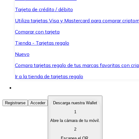
Tarjeta de crédito / débito
Utiliza tarjetas Visa y Mastercard para comprar criptom
Comprar con tarjeta
Tienda - Tarjetas regalo
Nuevo
Compra tarjetas regalo de tus marcas favoritas con cr
Ir a la tienda de tarjetas regalo
Comprar Criptomonedas
Registrarse
Acceder
Descarga nuestra Wallet
1
Compra criptomonedas con diferentes métodos de pag
Abre la cámara de tu móvil.
Vender Criptomonedas
2
Vende tus criptomonedas de forma rápida y segura.
Escanea el QR.