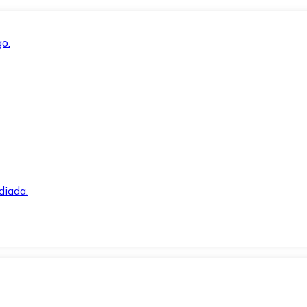
o.
diada.