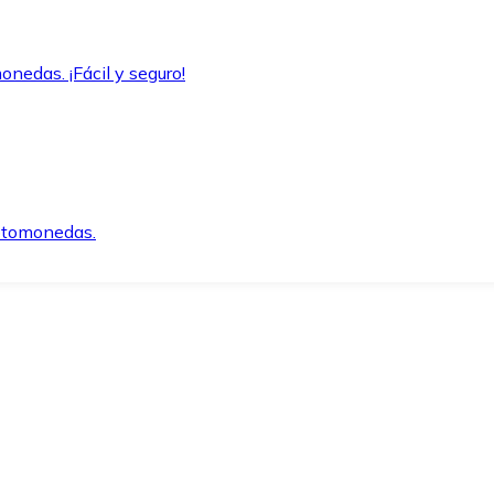
onedas. ¡Fácil y seguro!
iptomonedas.
o.