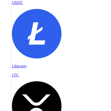
USDC
Litecoin
LTC