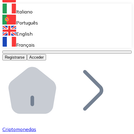
Bitnovo Ramp
Italiano
Integra nuestra solución en tu plataforma.
Português
Bitnovo Giftcards
English
Vende nuestras tarjetas regalo en tu negocio.
Français
Bitnovo OTC
Registrarse
Acceder
Realiza operaciones de gran volumen.
Bitnovo ATM
Integra un ATM Bitnovo en tu negocio y permite que t
Bitnovo API
Integra nuestra API en tu ecosistema.
Conviértete en Distribuidor
Únete a nuestra red de distribuidores.
Criptomonedas