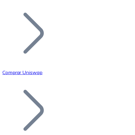
Listar Token
Añade tu proyecto a nuestro ecosistema.
Comprar Uniswap
Bitcoin
BTC