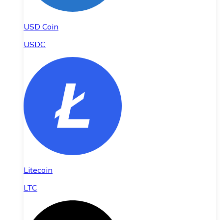
USD Coin
USDC
Litecoin
LTC