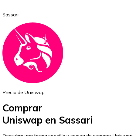
Sassari
Ethereum
ETH
Precio de Uniswap
Comprar
Uniswap en Sassari
USD Coin
Descubre una forma sencilla y segura de comprar Uniswap