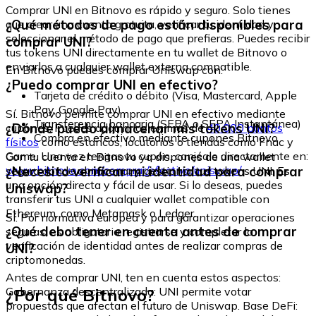
Comprar UNI en Bitnovo es rápido y seguro. Solo tienes
¿Qué métodos de pago están disponibles para
que crear una cuenta gratuita, verificar tu identidad y
seleccionar el método de pago que prefieras. Puedes recibir
comprar UNI?
tus tokens UNI directamente en tu wallet de Bitnovo o
enviarlos a cualquier wallet externa compatible.
En Bitnovo puedes comprar Uniswap con:
¿Puedo comprar UNI en efectivo?
Tarjeta de crédito o débito (Visa, Mastercard, Apple
Pay, Google Pay)
Sí. Bitnovo permite comprar UNI en efectivo mediante
Transferencia bancaria (SEPA o SEPA Instantánea)
¿Dónde puedo almacenar mis tokens UNI?
cupones. Puedes adquirirlos en más de
40.000 puntos
Compra en efectivo mediante cupones Bitnovo
físicos
como estancos, locutorios o tiendas como Fnac y
Game. Una vez tengas tu cupón, canjéalo directamente en:
Con tu cuenta en Bitnovo ya dispones de una wallet
www.bitnovo.com/comprar/efectivo/uniswap/
¿Necesito verificar mi identidad para comprar
segura donde almacenar y gestionar tus tokens UNI. Es
una opción directa y fácil de usar. Si lo deseas, puedes
Uniswap?
transferir tus UNI a cualquier wallet compatible con
Ethereum, como Metamask o Ledger.
Sí. Por normativa europea y para garantizar operaciones
¿Qué debo tener en cuenta antes de comprar
seguras, es obligatorio registrarse y completar la
verificación de identidad antes de realizar compras de
UNI?
criptomonedas.
Antes de comprar UNI, ten en cuenta estos aspectos:
¿Por qué Bitnovo?
Gobernanza descentralizada: UNI permite votar
propuestas que afectan el futuro de Uniswap. Base DeFi: