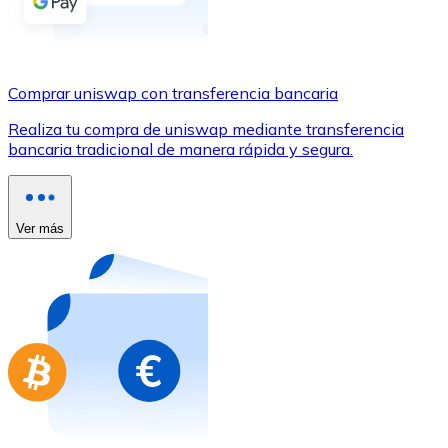
Comprar con Transferencia
Tarjeta de crédito / débito
Utiliza tarjetas Visa y Mastercard para comprar criptom
Comprar uniswap con transferencia bancaria
Comprar con tarjeta
Realiza tu compra de uniswap mediante transferencia
bancaria tradicional de manera rápida y segura.
Tienda - Tarjetas regalo
Nuevo
Compra tarjetas regalo de tus marcas favoritas con cr
Ver más
Ir a la tienda de tarjetas regalo