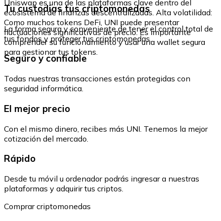
Uniswap es una de las plataformas clave dentro del
Tu custodias tus criptomonedas
ecosistema de finanzas descentralizadas. Alta volatilidad:
Como muchos tokens DeFi, UNI puede presentar
La forma segura y conveniente de tener el control total de
fluctuaciones significativas de precio. Es importante
tus fondos y proteger tus criptomonedas.
comprender su funcionamiento y usar una wallet segura
para gestionar tus tokens.
Seguro y confiable
Todas nuestras transacciones están protegidas con
seguridad informática.
El mejor precio
Con el mismo dinero, recibes más UNI. Tenemos la mejor
cotización del mercado.
Rápido
Desde tu móvil u ordenador podrás ingresar a nuestras
plataformas y adquirir tus criptos.
Comprar criptomonedas