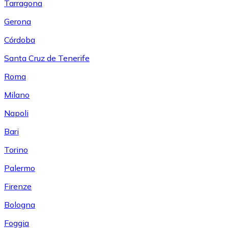
Tarragona
Gerona
Córdoba
Santa Cruz de Tenerife
Roma
Milano
Napoli
Bari
Torino
Palermo
Firenze
Bologna
Foggia