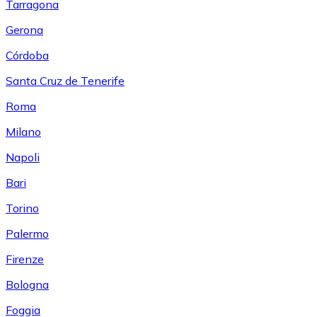
Tarragona
Gerona
Córdoba
Santa Cruz de Tenerife
Roma
Milano
Napoli
Bari
Torino
Palermo
Firenze
Bologna
Foggia