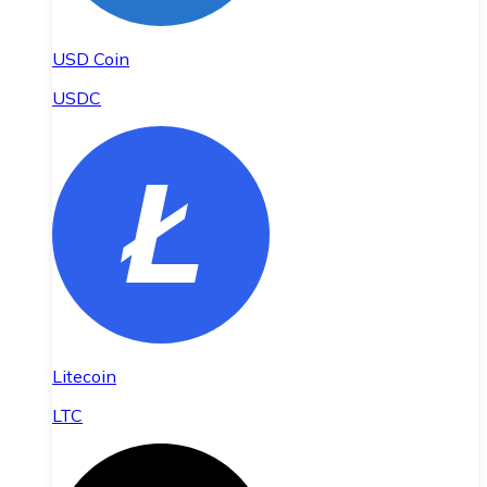
USD Coin
USDC
Litecoin
LTC