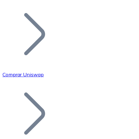
Listar Token
Añade tu proyecto a nuestro ecosistema.
Comprar Uniswap
Bitcoin
BTC