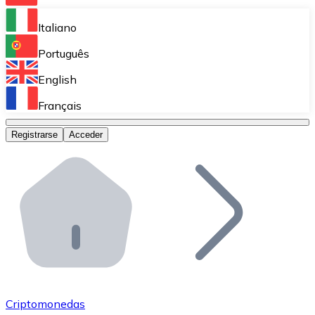
Bitnovo Ramp
Italiano
Integra nuestra solución en tu plataforma.
Português
Bitnovo Giftcards
English
Vende nuestras tarjetas regalo en tu negocio.
Français
Bitnovo OTC
Registrarse
Acceder
Realiza operaciones de gran volumen.
Bitnovo ATM
Integra un ATM Bitnovo en tu negocio y permite que t
Bitnovo API
Integra nuestra API en tu ecosistema.
Conviértete en Distribuidor
Únete a nuestra red de distribuidores.
Criptomonedas