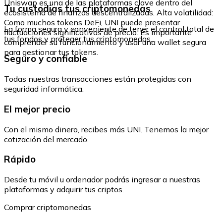
Uniswap es una de las plataformas clave dentro del
Tu custodias tus criptomonedas
ecosistema de finanzas descentralizadas. Alta volatilidad:
Como muchos tokens DeFi, UNI puede presentar
La forma segura y conveniente de tener el control total de
fluctuaciones significativas de precio. Es importante
tus fondos y proteger tus criptomonedas.
comprender su funcionamiento y usar una wallet segura
para gestionar tus tokens.
Seguro y confiable
Todas nuestras transacciones están protegidas con
seguridad informática.
El mejor precio
Con el mismo dinero, recibes más UNI. Tenemos la mejor
cotización del mercado.
Rápido
Desde tu móvil u ordenador podrás ingresar a nuestras
plataformas y adquirir tus criptos.
Comprar criptomonedas