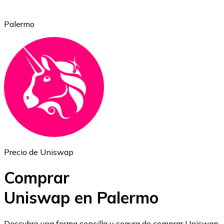
Palermo
Ethereum
ETH
Precio de Uniswap
Comprar
Uniswap en Palermo
USD Coin
Descubre una forma sencilla y segura de comprar Uniswap