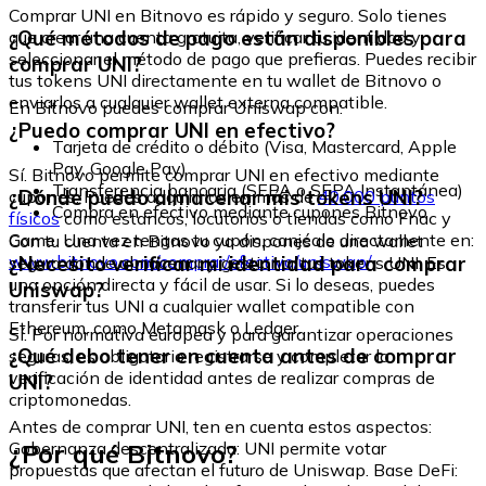
Comprar UNI en Bitnovo es rápido y seguro. Solo tienes
¿Qué métodos de pago están disponibles para
que crear una cuenta gratuita, verificar tu identidad y
seleccionar el método de pago que prefieras. Puedes recibir
comprar UNI?
tus tokens UNI directamente en tu wallet de Bitnovo o
enviarlos a cualquier wallet externa compatible.
En Bitnovo puedes comprar Uniswap con:
¿Puedo comprar UNI en efectivo?
Tarjeta de crédito o débito (Visa, Mastercard, Apple
Pay, Google Pay)
Sí. Bitnovo permite comprar UNI en efectivo mediante
Transferencia bancaria (SEPA o SEPA Instantánea)
¿Dónde puedo almacenar mis tokens UNI?
cupones. Puedes adquirirlos en más de
40.000 puntos
Compra en efectivo mediante cupones Bitnovo
físicos
como estancos, locutorios o tiendas como Fnac y
Game. Una vez tengas tu cupón, canjéalo directamente en:
Con tu cuenta en Bitnovo ya dispones de una wallet
www.bitnovo.com/comprar/efectivo/uniswap/
¿Necesito verificar mi identidad para comprar
segura donde almacenar y gestionar tus tokens UNI. Es
una opción directa y fácil de usar. Si lo deseas, puedes
Uniswap?
transferir tus UNI a cualquier wallet compatible con
Ethereum, como Metamask o Ledger.
Sí. Por normativa europea y para garantizar operaciones
¿Qué debo tener en cuenta antes de comprar
seguras, es obligatorio registrarse y completar la
verificación de identidad antes de realizar compras de
UNI?
criptomonedas.
Antes de comprar UNI, ten en cuenta estos aspectos:
¿Por qué Bitnovo?
Gobernanza descentralizada: UNI permite votar
propuestas que afectan el futuro de Uniswap. Base DeFi: