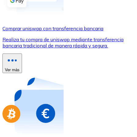
Comprar con Transferencia
Tarjeta de crédito / débito
Utiliza tarjetas Visa y Mastercard para comprar criptom
Comprar uniswap con transferencia bancaria
Comprar con tarjeta
Realiza tu compra de uniswap mediante transferencia
bancaria tradicional de manera rápida y segura.
Tienda - Tarjetas regalo
Nuevo
Compra tarjetas regalo de tus marcas favoritas con cr
Ver más
Ir a la tienda de tarjetas regalo