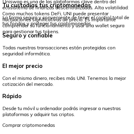
Uniswap es una de las plataformas clave dentro del
Tu custodias tus criptomonedas
ecosistema de finanzas descentralizadas. Alta volatilidad:
Como muchos tokens DeFi, UNI puede presentar
La forma segura y conveniente de tener el control total de
fluctuaciones significativas de precio. Es importante
tus fondos y proteger tus criptomonedas.
comprender su funcionamiento y usar una wallet segura
para gestionar tus tokens.
Seguro y confiable
Todas nuestras transacciones están protegidas con
seguridad informática.
El mejor precio
Con el mismo dinero, recibes más UNI. Tenemos la mejor
cotización del mercado.
Rápido
Desde tu móvil u ordenador podrás ingresar a nuestras
plataformas y adquirir tus criptos.
Comprar criptomonedas