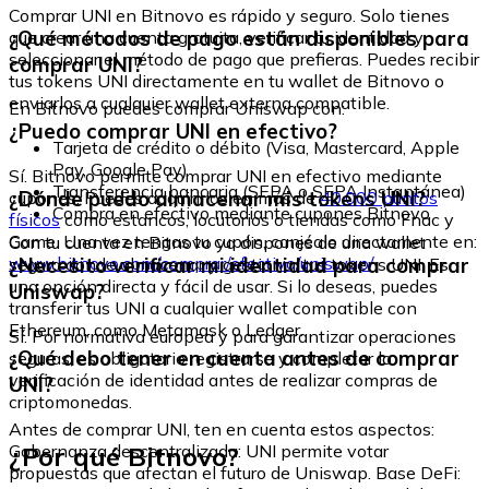
Comprar UNI en Bitnovo es rápido y seguro. Solo tienes
¿Qué métodos de pago están disponibles para
que crear una cuenta gratuita, verificar tu identidad y
seleccionar el método de pago que prefieras. Puedes recibir
comprar UNI?
tus tokens UNI directamente en tu wallet de Bitnovo o
enviarlos a cualquier wallet externa compatible.
En Bitnovo puedes comprar Uniswap con:
¿Puedo comprar UNI en efectivo?
Tarjeta de crédito o débito (Visa, Mastercard, Apple
Pay, Google Pay)
Sí. Bitnovo permite comprar UNI en efectivo mediante
Transferencia bancaria (SEPA o SEPA Instantánea)
¿Dónde puedo almacenar mis tokens UNI?
cupones. Puedes adquirirlos en más de
40.000 puntos
Compra en efectivo mediante cupones Bitnovo
físicos
como estancos, locutorios o tiendas como Fnac y
Game. Una vez tengas tu cupón, canjéalo directamente en:
Con tu cuenta en Bitnovo ya dispones de una wallet
www.bitnovo.com/comprar/efectivo/uniswap/
¿Necesito verificar mi identidad para comprar
segura donde almacenar y gestionar tus tokens UNI. Es
una opción directa y fácil de usar. Si lo deseas, puedes
Uniswap?
transferir tus UNI a cualquier wallet compatible con
Ethereum, como Metamask o Ledger.
Sí. Por normativa europea y para garantizar operaciones
¿Qué debo tener en cuenta antes de comprar
seguras, es obligatorio registrarse y completar la
verificación de identidad antes de realizar compras de
UNI?
criptomonedas.
Antes de comprar UNI, ten en cuenta estos aspectos:
¿Por qué Bitnovo?
Gobernanza descentralizada: UNI permite votar
propuestas que afectan el futuro de Uniswap. Base DeFi: