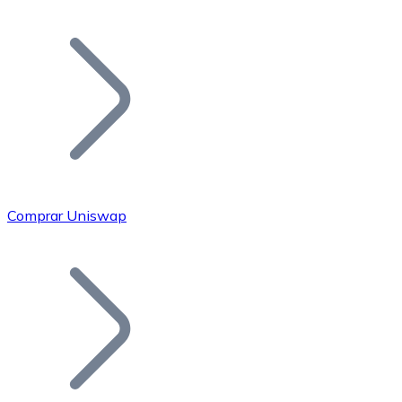
Listar Token
Añade tu proyecto a nuestro ecosistema.
Comprar Uniswap
Bitcoin
BTC