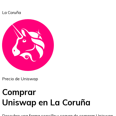
La Coruña
Ethereum
ETH
Precio de Uniswap
Comprar
Uniswap en La Coruña
USD Coin
Descubre una forma sencilla y segura de comprar Uniswap