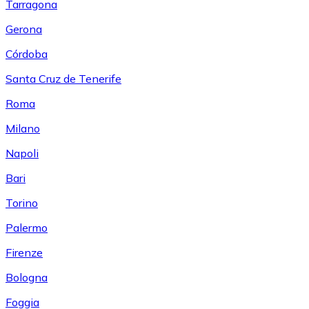
Tarragona
Gerona
Córdoba
Santa Cruz de Tenerife
Roma
Milano
Napoli
Bari
Torino
Palermo
Firenze
Bologna
Foggia