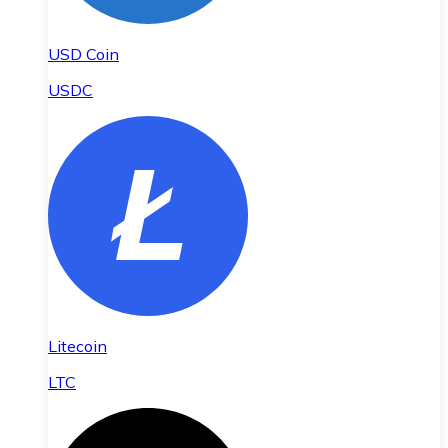
USD Coin
USDC
Litecoin
LTC