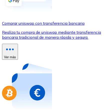
Comprar con Transferencia
Tarjeta de crédito / débito
Utiliza tarjetas Visa y Mastercard para comprar criptom
Comprar uniswap con transferencia bancaria
Comprar con tarjeta
Realiza tu compra de uniswap mediante transferencia
bancaria tradicional de manera rápida y segura.
Tienda - Tarjetas regalo
Nuevo
Compra tarjetas regalo de tus marcas favoritas con cr
Ver más
Ir a la tienda de tarjetas regalo