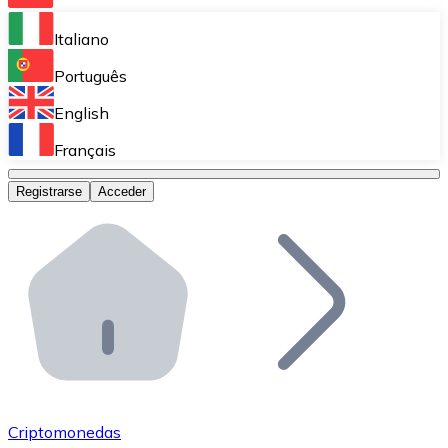
Bitnovo Ramp
Italiano
Integra nuestra solución en tu plataforma.
Português
Bitnovo Giftcards
English
Vende nuestras tarjetas regalo en tu negocio.
Français
Bitnovo OTC
Registrarse
Acceder
Realiza operaciones de gran volumen.
Bitnovo ATM
Integra un ATM Bitnovo en tu negocio y permite que t
Bitnovo API
Integra nuestra API en tu ecosistema.
Conviértete en Distribuidor
Únete a nuestra red de distribuidores.
Criptomonedas