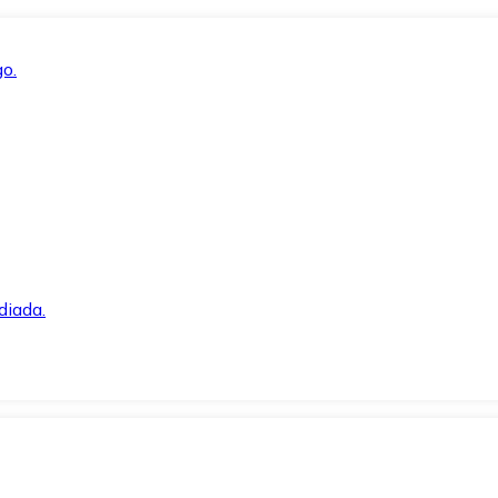
o.
diada.