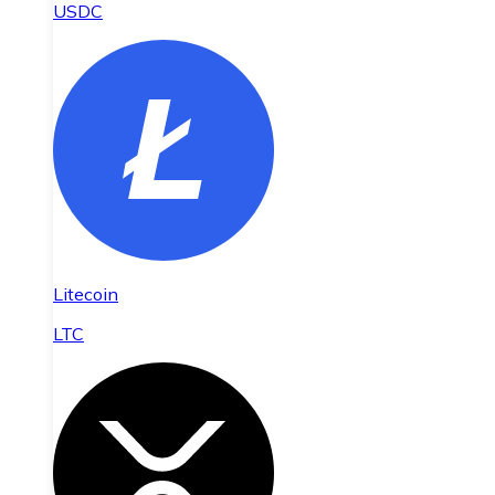
USDC
Litecoin
LTC