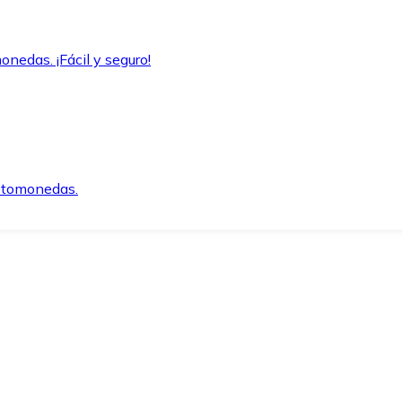
onedas. ¡Fácil y seguro!
iptomonedas.
o.