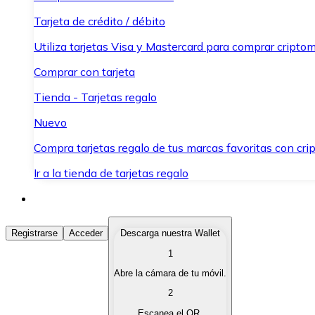
Tarjeta de crédito / débito
Utiliza tarjetas Visa y Mastercard para comprar criptom
Comprar con tarjeta
Tienda - Tarjetas regalo
Nuevo
Compra tarjetas regalo de tus marcas favoritas con cr
Ir a la tienda de tarjetas regalo
Comprar Criptomonedas
Registrarse
Acceder
Descarga nuestra Wallet
1
Compra criptomonedas con diferentes métodos de pag
Abre la cámara de tu móvil.
Vender Criptomonedas
2
Vende tus criptomonedas de forma rápida y segura.
Escanea el QR.