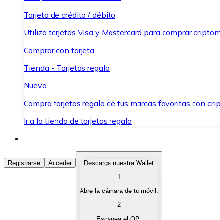
Tarjeta de crédito / débito
Utiliza tarjetas Visa y Mastercard para comprar criptom
Comprar con tarjeta
Tienda - Tarjetas regalo
Nuevo
Compra tarjetas regalo de tus marcas favoritas con cr
Ir a la tienda de tarjetas regalo
Comprar Criptomonedas
Registrarse
Acceder
Descarga nuestra Wallet
1
Compra criptomonedas con diferentes métodos de pag
Abre la cámara de tu móvil.
Vender Criptomonedas
2
Vende tus criptomonedas de forma rápida y segura.
Escanea el QR.