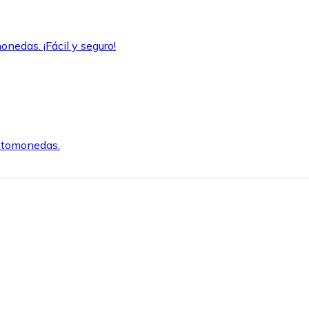
onedas. ¡Fácil y seguro!
iptomonedas.
o.