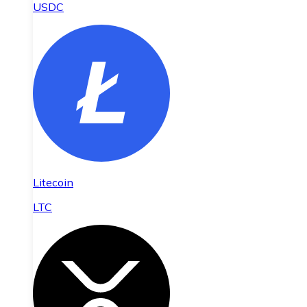
USDC
Litecoin
LTC