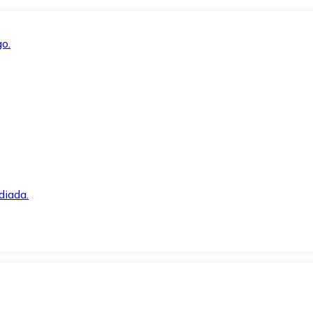
o.
diada.