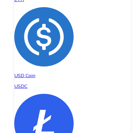
USD Coin
USDC