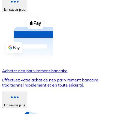
Voir toutes
En savoir plus
Coupons crypto
Achetez des cryptomonnaies en espèces et d'autres m
Acheter avec espèces
Virement SEPA
Ajoutez des fonds à votre compte Bitnovo ou effectuez 
Acheter avec virement bancaire
Acheter neo par virement bancaire
Carte de crédit / débit
Effectuez votre achat de neo par virement bancaire
Utilisez les cartes Visa et Mastercard pour acheter des
traditionnel rapidement et en toute sécurité.
Acheter avec carte
Boutique - Cartes
En savoir plus
Nouveau