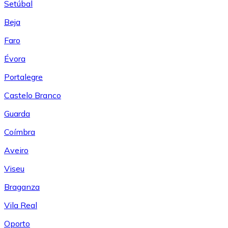
Setúbal
Beja
Faro
Évora
Portalegre
Castelo Branco
Guarda
Coímbra
Aveiro
Viseu
Braganza
Vila Real
Oporto