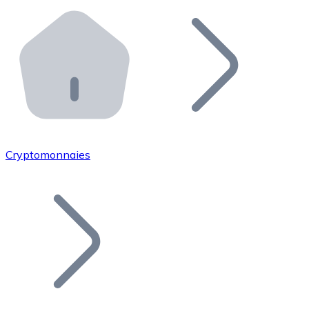
Effectuez des opérations de plus grande envergure. O
Distributeurs automatiques Bitnovo
Intégrez un ATM Bitnovo dans votre entreprise et per
API Bitnovo
Intégrez notre API dans votre écosystème.
Devenir Distributeur
Rejoignez notre réseau de distributeurs et commercialis
Cryptomonnaies
Lister un Token
Ajoutez le token de votre projet à notre service d'acha