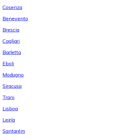
Cosenza
Benevento
Brescia
Cagliari
Barletta
Eboli
Modugno
Siracusa
Trani
Lisboa
Leiría
Santarém