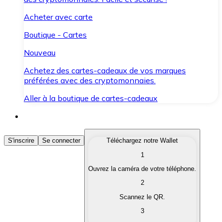
Acheter avec carte
Boutique - Cartes
Nouveau
Achetez des cartes-cadeaux de vos marques
préférées avec des cryptomonnaies.
Aller à la boutique de cartes-cadeaux
Acheter des Cryptomonnaies
S'inscrire
Se connecter
Téléchargez notre Wallet
1
Achetez les cryptomonnaies qui vous intéressent rapid
Ouvrez la caméra de votre téléphone.
Vendre des Cryptomonnaies
2
Convertissez vos cryptomonnaies en monnaie fiduciair
Scannez le QR.
3
Échanger (Swap)