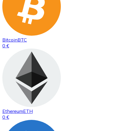
Bitcoin
BTC
0 €
Ethereum
ETH
0 €