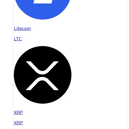
Litecoin
LTC
XRP
XRP