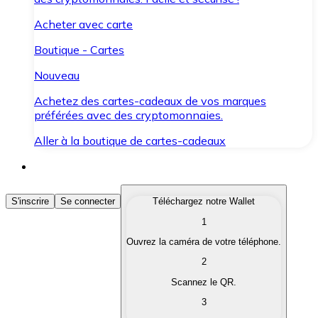
Acheter avec carte
Boutique - Cartes
Nouveau
Achetez des cartes-cadeaux de vos marques
préférées avec des cryptomonnaies.
Aller à la boutique de cartes-cadeaux
Acheter des Cryptomonnaies
S'inscrire
Se connecter
Téléchargez notre Wallet
1
Achetez les cryptomonnaies qui vous intéressent rapid
Ouvrez la caméra de votre téléphone.
Vendre des Cryptomonnaies
2
Convertissez vos cryptomonnaies en monnaie fiduciair
Scannez le QR.
3
Échanger (Swap)