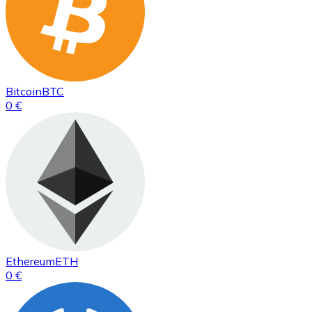
Bitcoin
BTC
0 €
Ethereum
ETH
0 €