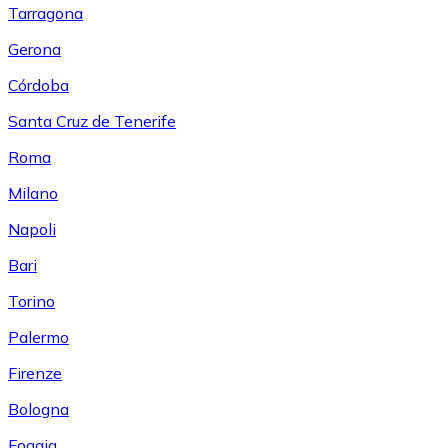
Tarragona
Gerona
Córdoba
Santa Cruz de Tenerife
Roma
Milano
Napoli
Bari
Torino
Palermo
Firenze
Bologna
Foggia