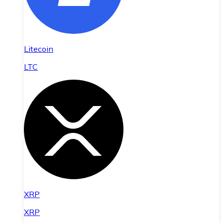
Litecoin
LTC
XRP
XRP