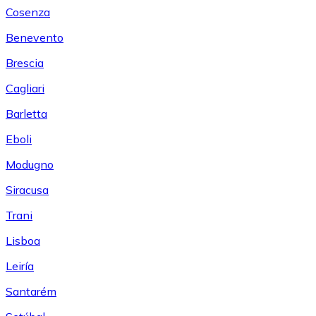
Cosenza
Benevento
Brescia
Cagliari
Barletta
Eboli
Modugno
Siracusa
Trani
Lisboa
Leiría
Santarém