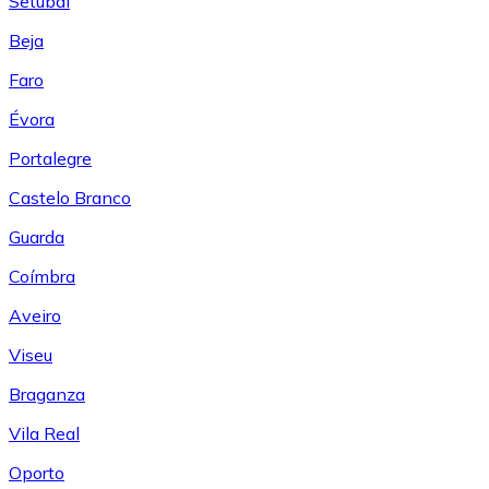
Setúbal
Beja
Faro
Évora
Portalegre
Castelo Branco
Guarda
Coímbra
Aveiro
Viseu
Braganza
Vila Real
Oporto