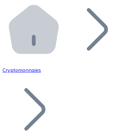
Effectuez des opérations de plus grande envergure. O
Distributeurs automatiques Bitnovo
Intégrez un ATM Bitnovo dans votre entreprise et per
API Bitnovo
Intégrez notre API dans votre écosystème.
Devenir Distributeur
Rejoignez notre réseau de distributeurs et commercialis
Cryptomonnaies
Lister un Token
Ajoutez le token de votre projet à notre service d'acha