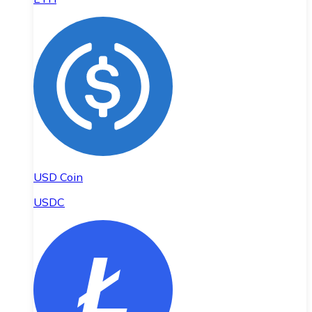
USD Coin
USDC