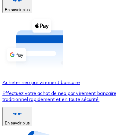
En savoir plus
Voir toutes
Coupons crypto
Achetez des cryptomonnaies en espèces et d'autres m
Acheter avec espèces
Virement SEPA
Ajoutez des fonds à votre compte Bitnovo ou effectuez 
Acheter avec virement bancaire
Acheter neo par virement bancaire
Carte de crédit / débit
Effectuez votre achat de neo par virement bancaire
Utilisez les cartes Visa et Mastercard pour acheter des
traditionnel rapidement et en toute sécurité.
Acheter avec carte
Boutique - Cartes
En savoir plus
Nouveau