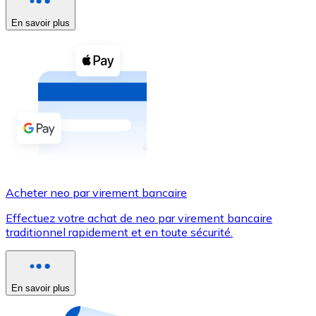
En savoir plus
Voir toutes
Coupons crypto
Achetez des cryptomonnaies en espèces et d'autres m
Acheter avec espèces
Virement SEPA
Ajoutez des fonds à votre compte Bitnovo ou effectuez 
Acheter avec virement bancaire
Acheter neo par virement bancaire
Carte de crédit / débit
Effectuez votre achat de neo par virement bancaire
Utilisez les cartes Visa et Mastercard pour acheter des
traditionnel rapidement et en toute sécurité.
Acheter avec carte
Boutique - Cartes
En savoir plus
Nouveau