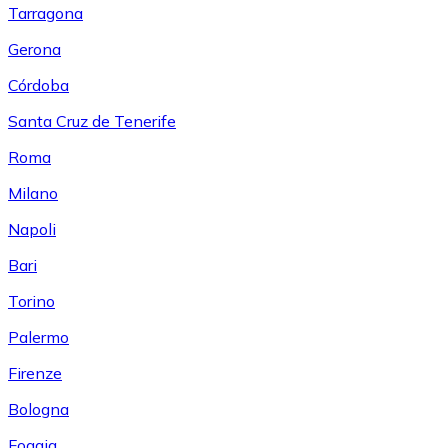
Tarragona
Gerona
Córdoba
Santa Cruz de Tenerife
Roma
Milano
Napoli
Bari
Torino
Palermo
Firenze
Bologna
Foggia