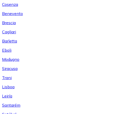
Cosenza
Benevento
Brescia
Cagliari
Barletta
Eboli
Modugno
Siracusa
Trani
Lisboa
Leiría
Santarém