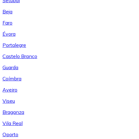
Setúbal
Beja
Faro
Évora
Portalegre
Castelo Branco
Guarda
Coímbra
Aveiro
Viseu
Braganza
Vila Real
Oporto