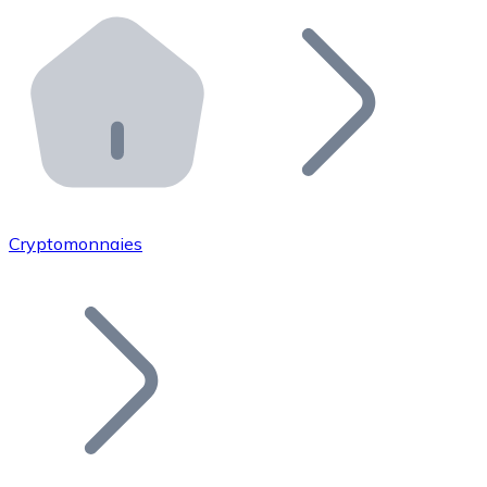
Effectuez des opérations de plus grande envergure. O
Distributeurs automatiques Bitnovo
Intégrez un ATM Bitnovo dans votre entreprise et per
API Bitnovo
Intégrez notre API dans votre écosystème.
Devenir Distributeur
Rejoignez notre réseau de distributeurs et commercialis
Cryptomonnaies
Lister un Token
Ajoutez le token de votre projet à notre service d'acha