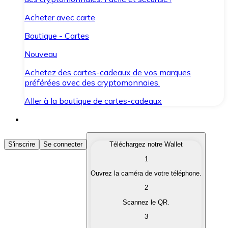
Acheter avec carte
Boutique - Cartes
Nouveau
Achetez des cartes-cadeaux de vos marques
préférées avec des cryptomonnaies.
Aller à la boutique de cartes-cadeaux
Acheter des Cryptomonnaies
S'inscrire
Se connecter
Téléchargez notre Wallet
1
Achetez les cryptomonnaies qui vous intéressent rapid
Ouvrez la caméra de votre téléphone.
Vendre des Cryptomonnaies
2
Convertissez vos cryptomonnaies en monnaie fiduciair
Scannez le QR.
3
Échanger (Swap)