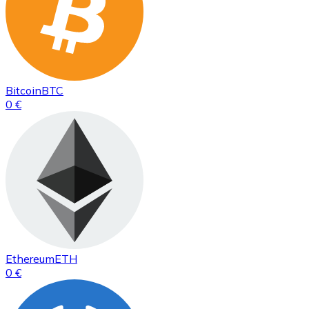
Bitcoin
BTC
0 €
Ethereum
ETH
0 €