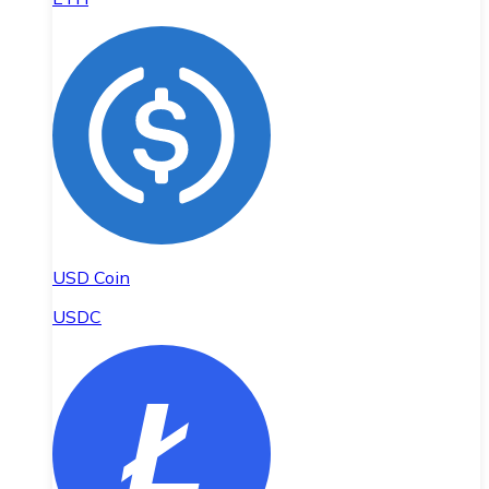
USD Coin
USDC