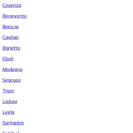
Cosenza
Benevento
Brescia
Cagliari
Barletta
Eboli
Modugno
Siracusa
Trani
Lisboa
Leiría
Santarém