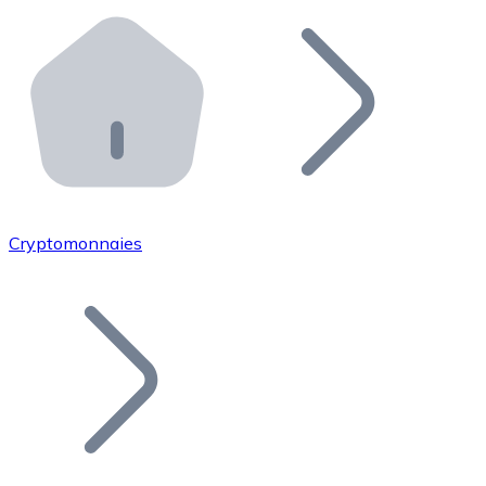
Effectuez des opérations de plus grande envergure. O
Distributeurs automatiques Bitnovo
Intégrez un ATM Bitnovo dans votre entreprise et per
API Bitnovo
Intégrez notre API dans votre écosystème.
Devenir Distributeur
Rejoignez notre réseau de distributeurs et commercialis
Cryptomonnaies
Lister un Token
Ajoutez le token de votre projet à notre service d'acha