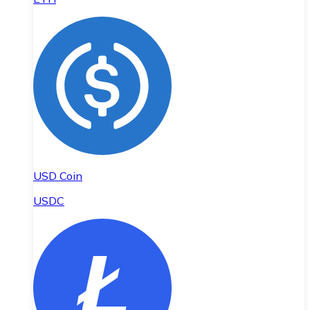
USD Coin
USDC