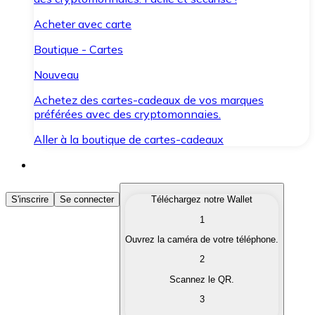
Acheter avec carte
Boutique - Cartes
Nouveau
Achetez des cartes-cadeaux de vos marques
préférées avec des cryptomonnaies.
Aller à la boutique de cartes-cadeaux
Acheter des Cryptomonnaies
S'inscrire
Se connecter
Téléchargez notre Wallet
1
Achetez les cryptomonnaies qui vous intéressent rapid
Ouvrez la caméra de votre téléphone.
Vendre des Cryptomonnaies
2
Convertissez vos cryptomonnaies en monnaie fiduciair
Scannez le QR.
3
Échanger (Swap)