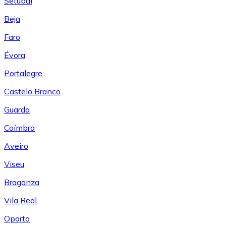
Setúbal
Beja
Faro
Évora
Portalegre
Castelo Branco
Guarda
Coímbra
Aveiro
Viseu
Braganza
Vila Real
Oporto