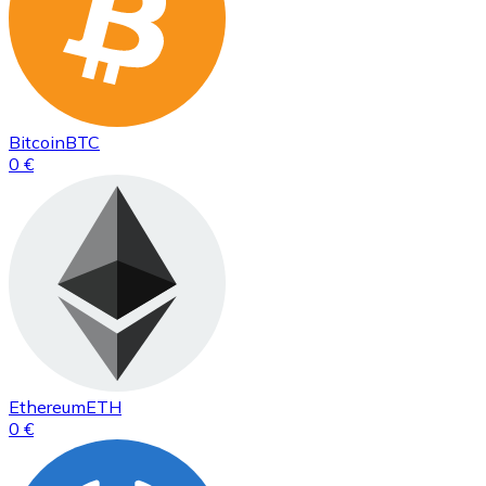
Bitcoin
BTC
0 €
Ethereum
ETH
0 €