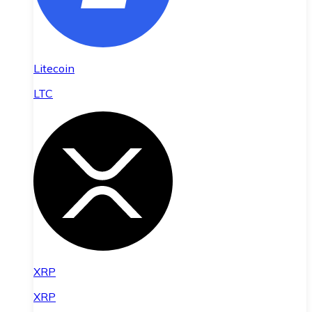
Litecoin
LTC
XRP
XRP