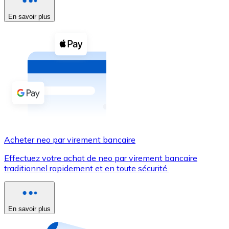
En savoir plus
Voir toutes
Coupons crypto
Achetez des cryptomonnaies en espèces et d'autres m
Acheter avec espèces
Virement SEPA
Ajoutez des fonds à votre compte Bitnovo ou effectuez 
Acheter avec virement bancaire
Acheter neo par virement bancaire
Carte de crédit / débit
Effectuez votre achat de neo par virement bancaire
Utilisez les cartes Visa et Mastercard pour acheter des
traditionnel rapidement et en toute sécurité.
Acheter avec carte
Boutique - Cartes
En savoir plus
Nouveau