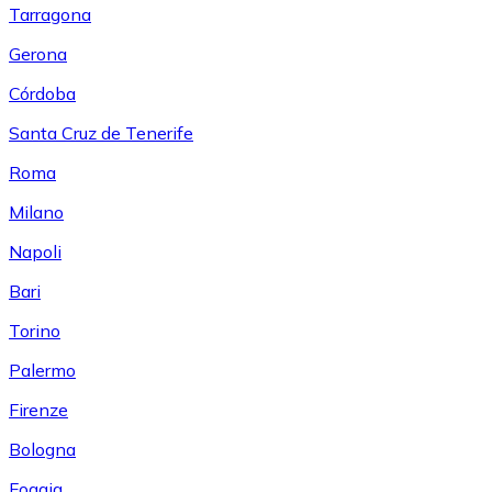
Tarragona
Gerona
Córdoba
Santa Cruz de Tenerife
Roma
Milano
Napoli
Bari
Torino
Palermo
Firenze
Bologna
Foggia