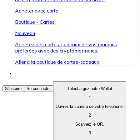
Acheter avec carte
Boutique - Cartes
Nouveau
Achetez des cartes-cadeaux de vos marques
préférées avec des cryptomonnaies.
Aller à la boutique de cartes-cadeaux
Acheter des Cryptomonnaies
S'inscrire
Se connecter
Téléchargez notre Wallet
1
Achetez les cryptomonnaies qui vous intéressent rapid
Ouvrez la caméra de votre téléphone.
Vendre des Cryptomonnaies
2
Convertissez vos cryptomonnaies en monnaie fiduciair
Scannez le QR.
3
Échanger (Swap)