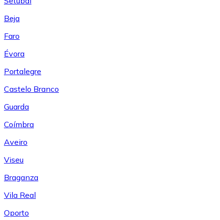
Setúbal
Beja
Faro
Évora
Portalegre
Castelo Branco
Guarda
Coímbra
Aveiro
Viseu
Braganza
Vila Real
Oporto