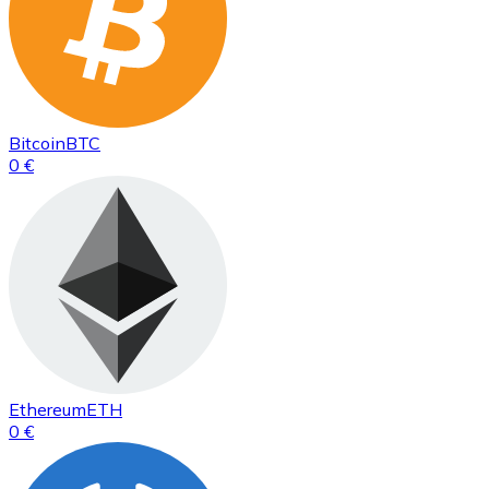
Bitcoin
BTC
0 €
Ethereum
ETH
0 €