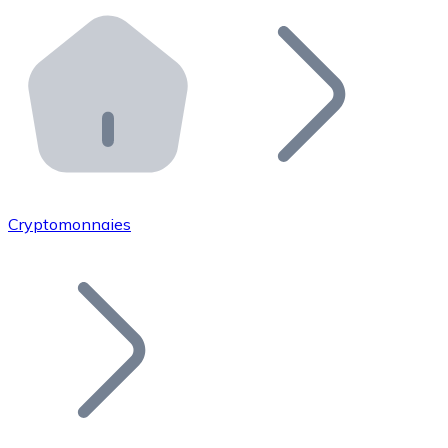
Effectuez des opérations de plus grande envergure. O
Distributeurs automatiques Bitnovo
Intégrez un ATM Bitnovo dans votre entreprise et per
API Bitnovo
Intégrez notre API dans votre écosystème.
Devenir Distributeur
Rejoignez notre réseau de distributeurs et commercialis
Cryptomonnaies
Lister un Token
Ajoutez le token de votre projet à notre service d'acha