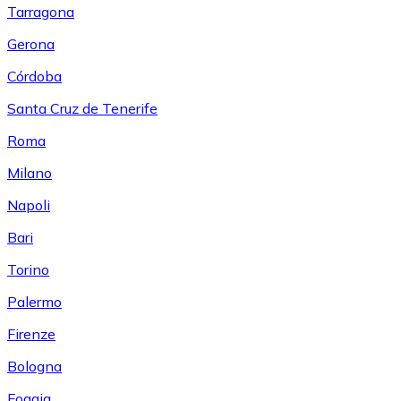
Tarragona
Gerona
Córdoba
Santa Cruz de Tenerife
Roma
Milano
Napoli
Bari
Torino
Palermo
Firenze
Bologna
Foggia