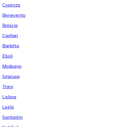
Cosenza
Benevento
Brescia
Cagliari
Barletta
Eboli
Modugno
Siracusa
Trani
Lisboa
Leiría
Santarém