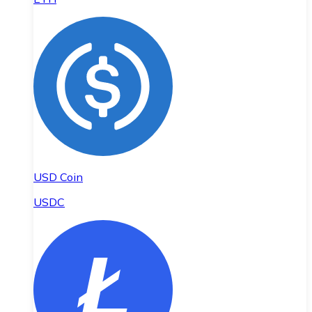
USD Coin
USDC