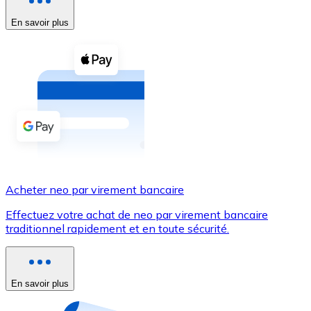
En savoir plus
Voir toutes
Coupons crypto
Achetez des cryptomonnaies en espèces et d'autres m
Acheter avec espèces
Virement SEPA
Ajoutez des fonds à votre compte Bitnovo ou effectuez 
Acheter avec virement bancaire
Acheter neo par virement bancaire
Carte de crédit / débit
Effectuez votre achat de neo par virement bancaire
Utilisez les cartes Visa et Mastercard pour acheter des
traditionnel rapidement et en toute sécurité.
Acheter avec carte
Boutique - Cartes
En savoir plus
Nouveau