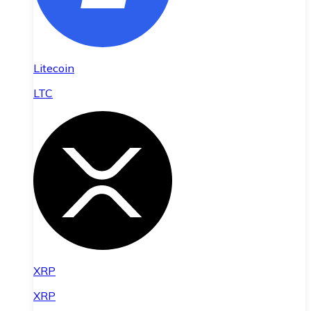
Litecoin
LTC
XRP
XRP