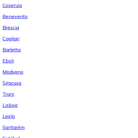
Cosenza
Benevento
Brescia
Cagliari
Barletta
Eboli
Modugno
Siracusa
Trani
Lisboa
Leiría
Santarém