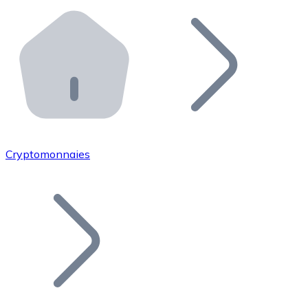
Effectuez des opérations de plus grande envergure. O
Distributeurs automatiques Bitnovo
Intégrez un ATM Bitnovo dans votre entreprise et per
API Bitnovo
Intégrez notre API dans votre écosystème.
Devenir Distributeur
Rejoignez notre réseau de distributeurs et commercialis
Cryptomonnaies
Lister un Token
Ajoutez le token de votre projet à notre service d'acha