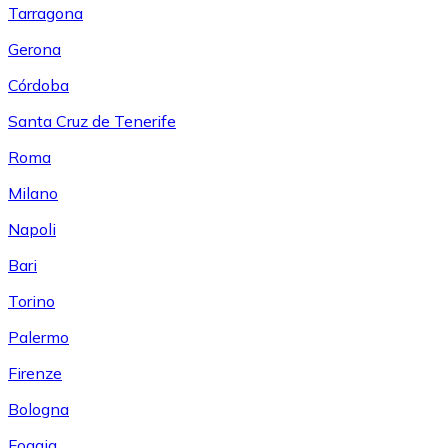
Tarragona
Gerona
Córdoba
Santa Cruz de Tenerife
Roma
Milano
Napoli
Bari
Torino
Palermo
Firenze
Bologna
Foggia