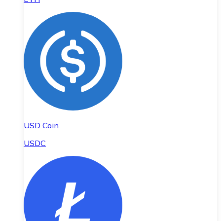
USD Coin
USDC