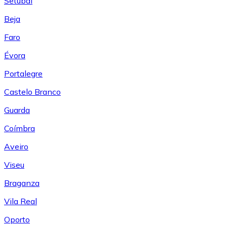
Setúbal
Beja
Faro
Évora
Portalegre
Castelo Branco
Guarda
Coímbra
Aveiro
Viseu
Braganza
Vila Real
Oporto