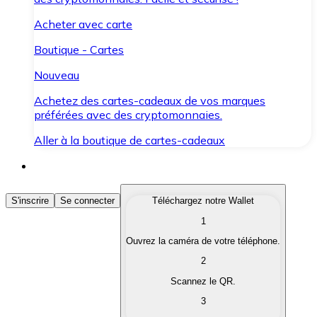
Acheter avec carte
Boutique - Cartes
Nouveau
Achetez des cartes-cadeaux de vos marques
préférées avec des cryptomonnaies.
Aller à la boutique de cartes-cadeaux
Acheter des Cryptomonnaies
S'inscrire
Se connecter
Téléchargez notre Wallet
1
Achetez les cryptomonnaies qui vous intéressent rapid
Ouvrez la caméra de votre téléphone.
Vendre des Cryptomonnaies
2
Convertissez vos cryptomonnaies en monnaie fiduciair
Scannez le QR.
3
Échanger (Swap)