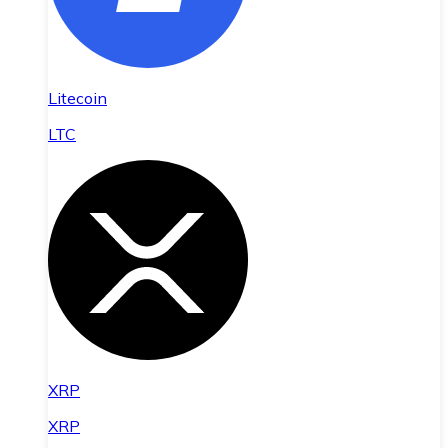
Litecoin
LTC
XRP
XRP