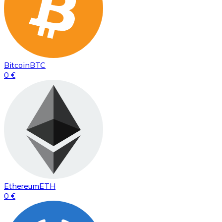
Bitcoin
BTC
0 €
Ethereum
ETH
0 €