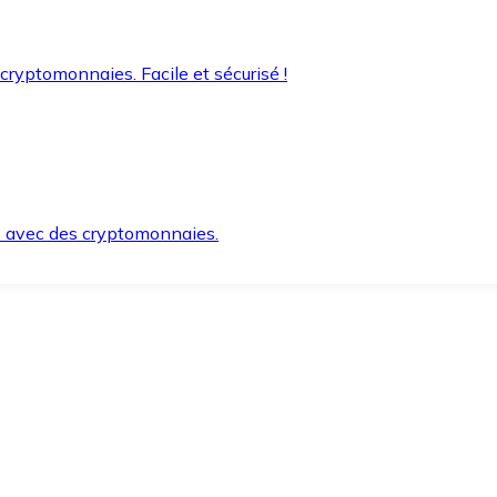
 cryptomonnaies. Facile et sécurisé !
s avec des cryptomonnaies.
ement et en toute sécurité.
e lorsque vous en avez besoin.