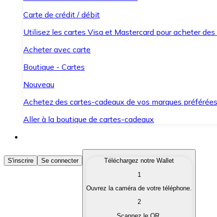
Carte de crédit / débit
Utilisez les cartes Visa et Mastercard pour acheter des
Acheter avec carte
Boutique - Cartes
Nouveau
Achetez des cartes-cadeaux de vos marques préférée
Aller à la boutique de cartes-cadeaux
Acheter des Cryptomonnaies
S'inscrire
Se connecter
Téléchargez notre Wallet
1
Achetez les cryptomonnaies qui vous intéressent rapid
Ouvrez la caméra de votre téléphone.
Vendre des Cryptomonnaies
2
Convertissez vos cryptomonnaies en monnaie fiduciair
Scannez le QR.