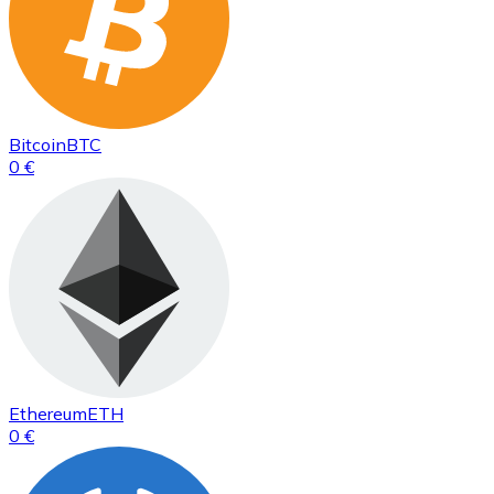
Bitcoin
BTC
0 €
Ethereum
ETH
0 €