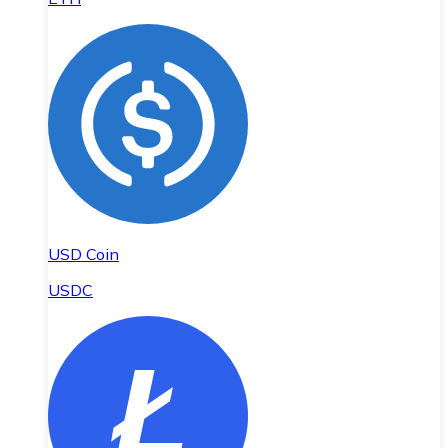
USD Coin
USDC