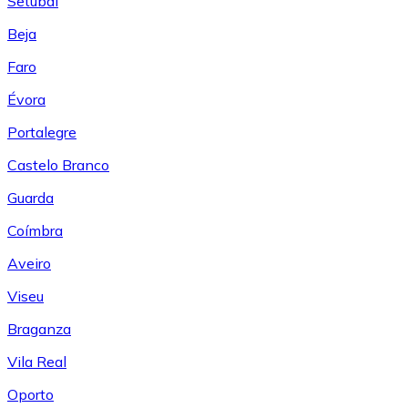
Setúbal
Beja
Faro
Évora
Portalegre
Castelo Branco
Guarda
Coímbra
Aveiro
Viseu
Braganza
Vila Real
Oporto