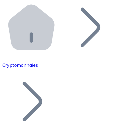
Effectuez des opérations de plus grande envergure. O
Distributeurs automatiques Bitnovo
Intégrez un ATM Bitnovo dans votre entreprise et per
API Bitnovo
Intégrez notre API dans votre écosystème.
Devenir Distributeur
Rejoignez notre réseau de distributeurs et commercialis
Cryptomonnaies
Lister un Token
Ajoutez le token de votre projet à notre service d'acha