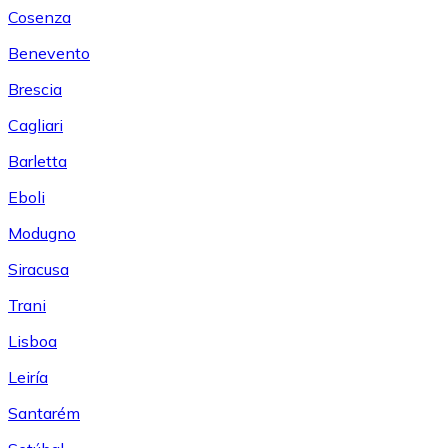
Cosenza
Benevento
Brescia
Cagliari
Barletta
Eboli
Modugno
Siracusa
Trani
Lisboa
Leiría
Santarém