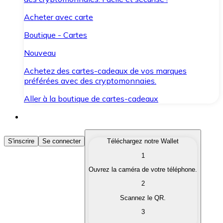
Acheter avec carte
Boutique - Cartes
Nouveau
Achetez des cartes-cadeaux de vos marques
préférées avec des cryptomonnaies.
Aller à la boutique de cartes-cadeaux
Acheter des Cryptomonnaies
S'inscrire
Se connecter
Téléchargez notre Wallet
1
Achetez les cryptomonnaies qui vous intéressent rapid
Ouvrez la caméra de votre téléphone.
Vendre des Cryptomonnaies
2
Convertissez vos cryptomonnaies en monnaie fiduciair
Scannez le QR.
3
Échanger (Swap)