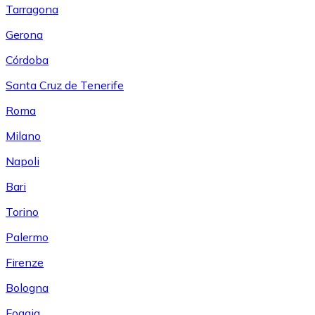
Tarragona
Gerona
Córdoba
Santa Cruz de Tenerife
Roma
Milano
Napoli
Bari
Torino
Palermo
Firenze
Bologna
Foggia