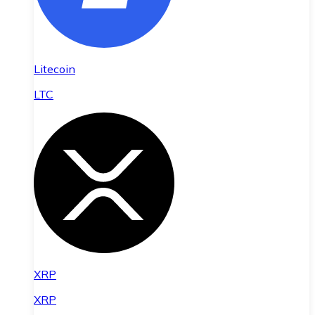
Litecoin
LTC
XRP
XRP