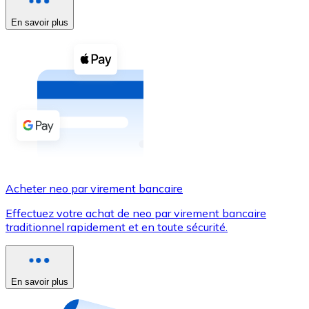
En savoir plus
Voir toutes
Coupons crypto
Achetez des cryptomonnaies en espèces et d'autres m
Acheter avec espèces
Virement SEPA
Ajoutez des fonds à votre compte Bitnovo ou effectuez 
Acheter avec virement bancaire
Acheter neo par virement bancaire
Carte de crédit / débit
Effectuez votre achat de neo par virement bancaire
Utilisez les cartes Visa et Mastercard pour acheter des
traditionnel rapidement et en toute sécurité.
Acheter avec carte
Boutique - Cartes
En savoir plus
Nouveau