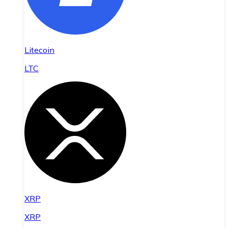
Litecoin
LTC
XRP
XRP