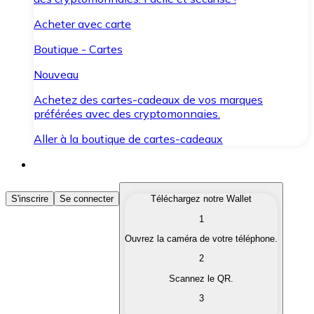
Acheter avec carte
Boutique - Cartes
Nouveau
Achetez des cartes-cadeaux de vos marques
préférées avec des cryptomonnaies.
Aller à la boutique de cartes-cadeaux
Acheter des Cryptomonnaies
S'inscrire
Se connecter
Téléchargez notre Wallet
1
Achetez les cryptomonnaies qui vous intéressent rapid
Ouvrez la caméra de votre téléphone.
Vendre des Cryptomonnaies
2
Convertissez vos cryptomonnaies en monnaie fiduciair
Scannez le QR.
3
Échanger (Swap)