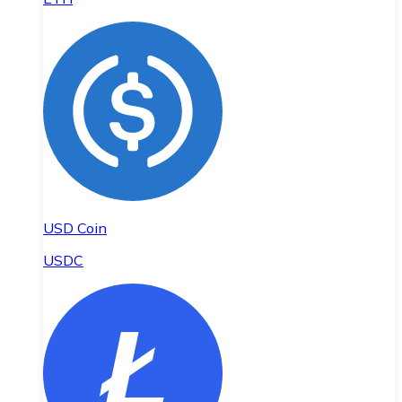
USD Coin
USDC