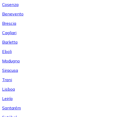
Cosenza
Benevento
Brescia
Cagliari
Barletta
Eboli
Modugno
Siracusa
Trani
Lisboa
Leiría
Santarém