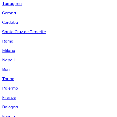
Tarragona
Gerona
Córdoba
Santa Cruz de Tenerife
Roma
Milano
Napoli
Bari
Torino
Palermo
Firenze
Bologna
Foggia