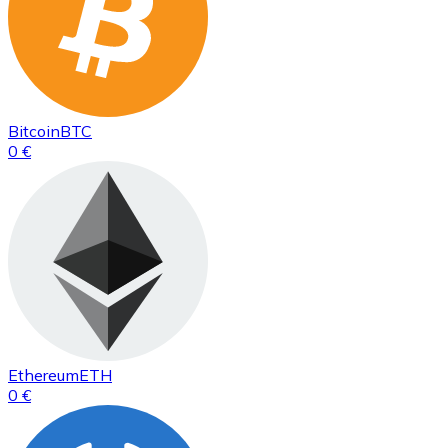
Bitcoin
BTC
0 €
Ethereum
ETH
0 €