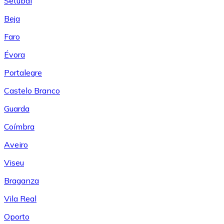
Setúbal
Beja
Faro
Évora
Portalegre
Castelo Branco
Guarda
Coímbra
Aveiro
Viseu
Braganza
Vila Real
Oporto