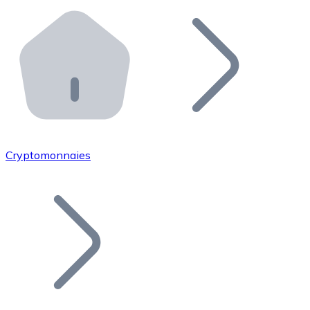
Effectuez des opérations de plus grande envergure. O
Distributeurs automatiques Bitnovo
Intégrez un ATM Bitnovo dans votre entreprise et per
API Bitnovo
Intégrez notre API dans votre écosystème.
Devenir Distributeur
Rejoignez notre réseau de distributeurs et commercialis
Cryptomonnaies
Lister un Token
Ajoutez le token de votre projet à notre service d'acha