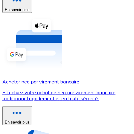
En savoir plus
Voir toutes
Coupons crypto
Achetez des cryptomonnaies en espèces et d'autres m
Acheter avec espèces
Virement SEPA
Ajoutez des fonds à votre compte Bitnovo ou effectuez 
Acheter avec virement bancaire
Acheter neo par virement bancaire
Carte de crédit / débit
Effectuez votre achat de neo par virement bancaire
Utilisez les cartes Visa et Mastercard pour acheter des
traditionnel rapidement et en toute sécurité.
Acheter avec carte
Boutique - Cartes
En savoir plus
Nouveau