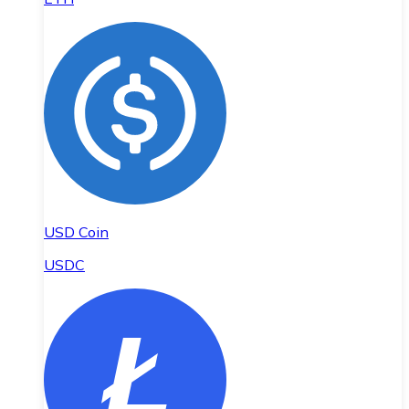
USD Coin
USDC