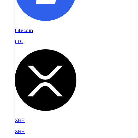
Litecoin
LTC
XRP
XRP