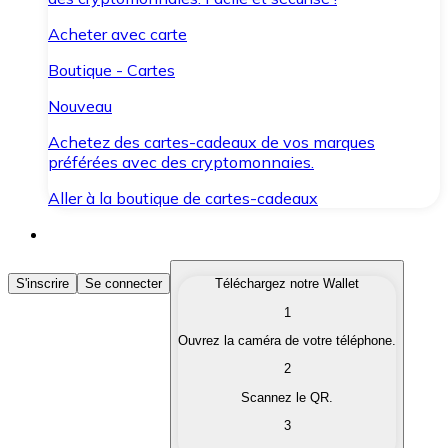
Acheter avec carte
Boutique - Cartes
Nouveau
Achetez des cartes-cadeaux de vos marques
préférées avec des cryptomonnaies.
Aller à la boutique de cartes-cadeaux
Acheter des Cryptomonnaies
S'inscrire
Se connecter
Téléchargez notre Wallet
1
Achetez les cryptomonnaies qui vous intéressent rapid
Ouvrez la caméra de votre téléphone.
Vendre des Cryptomonnaies
2
Convertissez vos cryptomonnaies en monnaie fiduciair
Scannez le QR.
3
Échanger (Swap)