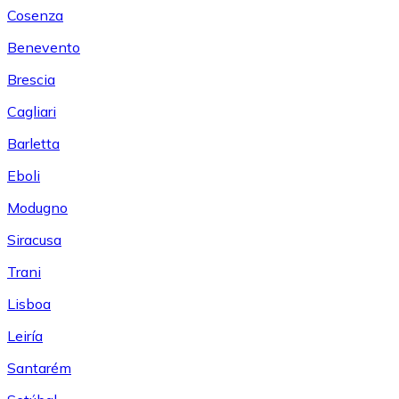
Cosenza
Benevento
Brescia
Cagliari
Barletta
Eboli
Modugno
Siracusa
Trani
Lisboa
Leiría
Santarém