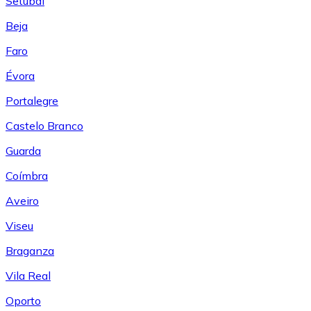
Setúbal
Beja
Faro
Évora
Portalegre
Castelo Branco
Guarda
Coímbra
Aveiro
Viseu
Braganza
Vila Real
Oporto