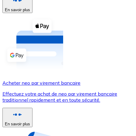
En savoir plus
Voir toutes
Coupons crypto
Achetez des cryptomonnaies en espèces et d'autres m
Acheter avec espèces
Virement SEPA
Ajoutez des fonds à votre compte Bitnovo ou effectuez 
Acheter avec virement bancaire
Acheter neo par virement bancaire
Carte de crédit / débit
Effectuez votre achat de neo par virement bancaire
Utilisez les cartes Visa et Mastercard pour acheter des
traditionnel rapidement et en toute sécurité.
Acheter avec carte
Boutique - Cartes
En savoir plus
Nouveau