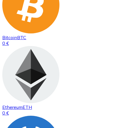
Bitcoin
BTC
0 €
Ethereum
ETH
0 €