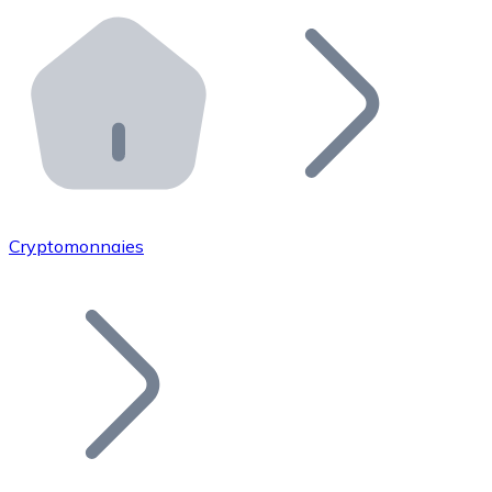
Effectuez des opérations de plus grande envergure. O
Distributeurs automatiques Bitnovo
Intégrez un ATM Bitnovo dans votre entreprise et per
API Bitnovo
Intégrez notre API dans votre écosystème.
Devenir Distributeur
Rejoignez notre réseau de distributeurs et commercialis
Cryptomonnaies
Lister un Token
Ajoutez le token de votre projet à notre service d'acha