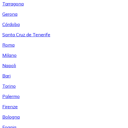
Tarragona
Gerona
Córdoba
Santa Cruz de Tenerife
Roma
Milano
Napoli
Bari
Torino
Palermo
Firenze
Bologna
Foggia