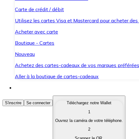
Carte de crédit / débit
Utilisez les cartes Visa et Mastercard pour acheter des
Acheter avec carte
Boutique - Cartes
Nouveau
Achetez des cartes-cadeaux de vos marques préférée
Aller à la boutique de cartes-cadeaux
Acheter des Cryptomonnaies
S'inscrire
Se connecter
Téléchargez notre Wallet
1
Achetez les cryptomonnaies qui vous intéressent rapid
Ouvrez la caméra de votre téléphone.
Vendre des Cryptomonnaies
2
Convertissez vos cryptomonnaies en monnaie fiduciair
Scannez le QR.