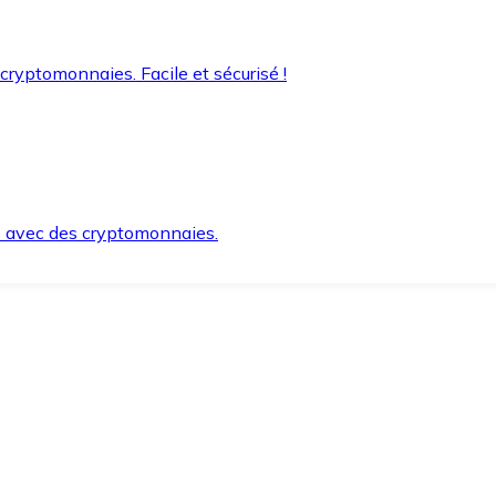
 cryptomonnaies. Facile et sécurisé !
s avec des cryptomonnaies.
ement et en toute sécurité.
e lorsque vous en avez besoin.