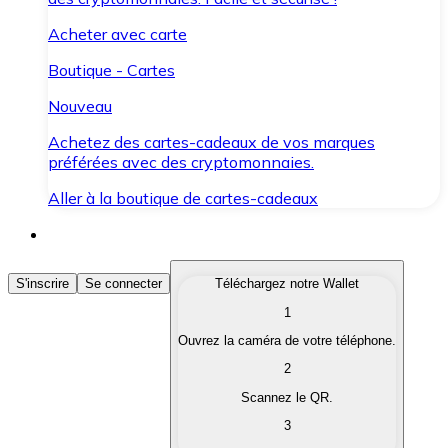
Acheter avec carte
Boutique - Cartes
Nouveau
Achetez des cartes-cadeaux de vos marques
préférées avec des cryptomonnaies.
Aller à la boutique de cartes-cadeaux
Acheter des Cryptomonnaies
S'inscrire
Se connecter
Téléchargez notre Wallet
1
Achetez les cryptomonnaies qui vous intéressent rapid
Ouvrez la caméra de votre téléphone.
Vendre des Cryptomonnaies
2
Convertissez vos cryptomonnaies en monnaie fiduciair
Scannez le QR.
3
Échanger (Swap)