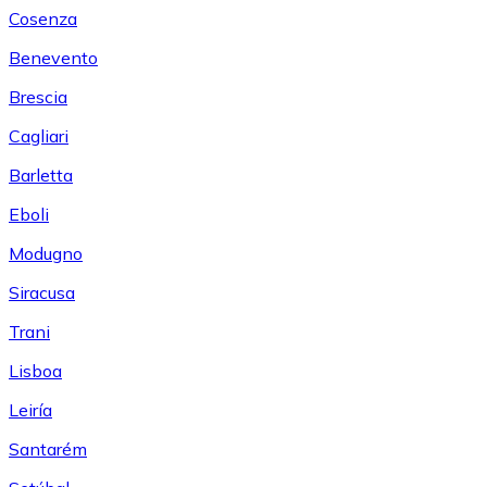
Cosenza
Benevento
Brescia
Cagliari
Barletta
Eboli
Modugno
Siracusa
Trani
Lisboa
Leiría
Santarém