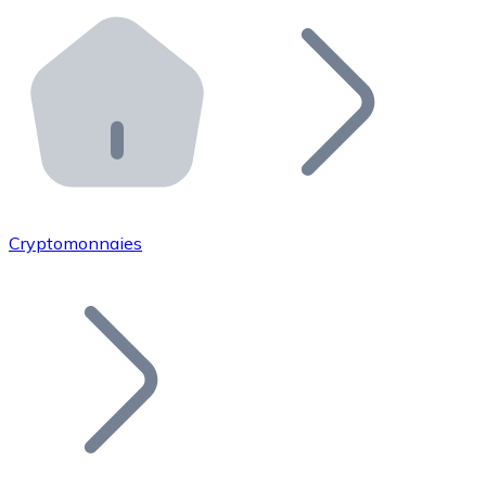
Effectuez des opérations de plus grande envergure. O
Distributeurs automatiques Bitnovo
Intégrez un ATM Bitnovo dans votre entreprise et per
API Bitnovo
Intégrez notre API dans votre écosystème.
Devenir Distributeur
Rejoignez notre réseau de distributeurs et commercialis
Cryptomonnaies
Lister un Token
Ajoutez le token de votre projet à notre service d'acha