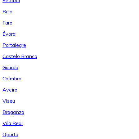
Setúbal
Beja
Faro
Évora
Portalegre
Castelo Branco
Guarda
Coímbra
Aveiro
Viseu
Braganza
Vila Real
Oporto