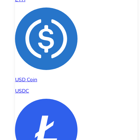
USD Coin
USDC