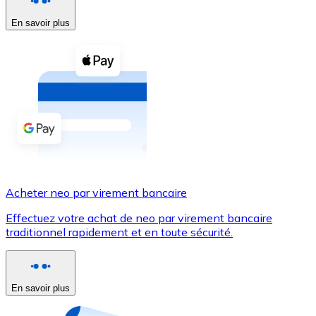
En savoir plus
Voir toutes
Coupons crypto
Achetez des cryptomonnaies en espèces et d'autres m
Acheter avec espèces
Virement SEPA
Ajoutez des fonds à votre compte Bitnovo ou effectuez 
Acheter avec virement bancaire
Acheter neo par virement bancaire
Carte de crédit / débit
Effectuez votre achat de neo par virement bancaire
Utilisez les cartes Visa et Mastercard pour acheter des
traditionnel rapidement et en toute sécurité.
Acheter avec carte
Boutique - Cartes
En savoir plus
Nouveau