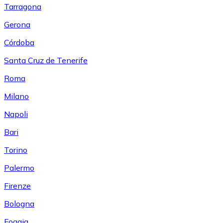
Tarragona
Gerona
Córdoba
Santa Cruz de Tenerife
Roma
Milano
Napoli
Bari
Torino
Palermo
Firenze
Bologna
Foggia