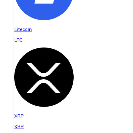
Litecoin
LTC
XRP
XRP