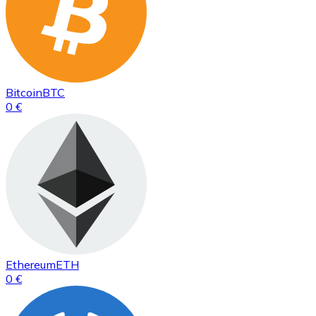
Bitcoin
BTC
0 €
Ethereum
ETH
0 €