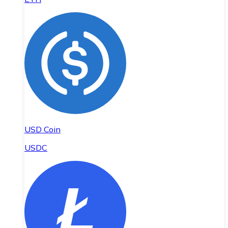
USD Coin
USDC