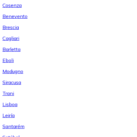
Cosenza
Benevento
Brescia
Cagliari
Barletta
Eboli
Modugno
Siracusa
Trani
Lisboa
Leiría
Santarém