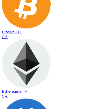
Bitcoin
BTC
0 €
Ethereum
ETH
0 €