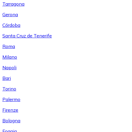
Tarragona
Gerona
Córdoba
Santa Cruz de Tenerife
Roma
Milano
Napoli
Bari
Torino
Palermo
Firenze
Bologna
Foggia