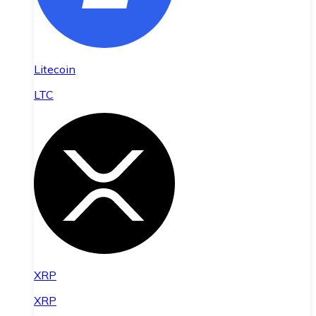
Litecoin
LTC
XRP
XRP