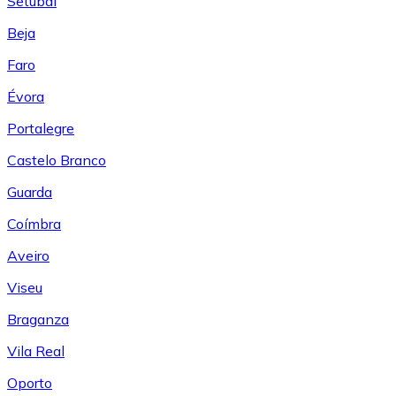
Setúbal
Beja
Faro
Évora
Portalegre
Castelo Branco
Guarda
Coímbra
Aveiro
Viseu
Braganza
Vila Real
Oporto