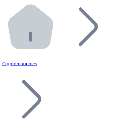
Effectuez des opérations de plus grande envergure. O
Distributeurs automatiques Bitnovo
Intégrez un ATM Bitnovo dans votre entreprise et per
API Bitnovo
Intégrez notre API dans votre écosystème.
Devenir Distributeur
Rejoignez notre réseau de distributeurs et commercialis
Cryptomonnaies
Lister un Token
Ajoutez le token de votre projet à notre service d'acha