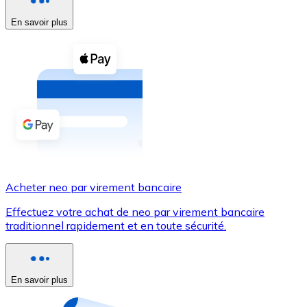
En savoir plus
Voir toutes
Coupons crypto
Achetez des cryptomonnaies en espèces et d'autres m
Acheter avec espèces
Virement SEPA
Ajoutez des fonds à votre compte Bitnovo ou effectuez 
Acheter avec virement bancaire
Acheter neo par virement bancaire
Carte de crédit / débit
Effectuez votre achat de neo par virement bancaire
Utilisez les cartes Visa et Mastercard pour acheter des
traditionnel rapidement et en toute sécurité.
Acheter avec carte
Boutique - Cartes
En savoir plus
Nouveau