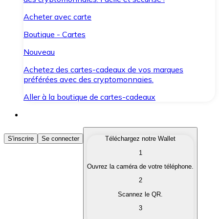
Acheter avec carte
Boutique - Cartes
Nouveau
Achetez des cartes-cadeaux de vos marques
préférées avec des cryptomonnaies.
Aller à la boutique de cartes-cadeaux
Acheter des Cryptomonnaies
S'inscrire
Se connecter
Téléchargez notre Wallet
1
Achetez les cryptomonnaies qui vous intéressent rapid
Ouvrez la caméra de votre téléphone.
Vendre des Cryptomonnaies
2
Convertissez vos cryptomonnaies en monnaie fiduciair
Scannez le QR.
3
Échanger (Swap)