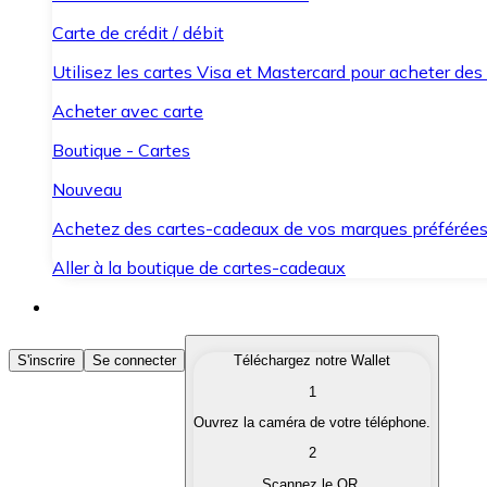
Carte de crédit / débit
Utilisez les cartes Visa et Mastercard pour acheter des
Acheter avec carte
Boutique - Cartes
Nouveau
Achetez des cartes-cadeaux de vos marques préférée
Aller à la boutique de cartes-cadeaux
Acheter des Cryptomonnaies
S'inscrire
Se connecter
Téléchargez notre Wallet
1
Achetez les cryptomonnaies qui vous intéressent rapid
Ouvrez la caméra de votre téléphone.
Vendre des Cryptomonnaies
2
Convertissez vos cryptomonnaies en monnaie fiduciair
Scannez le QR.