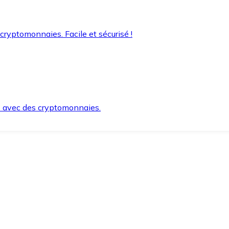
 cryptomonnaies. Facile et sécurisé !
s avec des cryptomonnaies.
ement et en toute sécurité.
e lorsque vous en avez besoin.