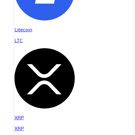
Litecoin
LTC
XRP
XRP