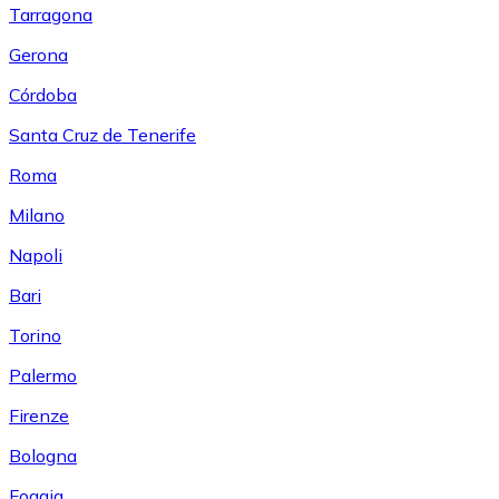
Tarragona
Gerona
Córdoba
Santa Cruz de Tenerife
Roma
Milano
Napoli
Bari
Torino
Palermo
Firenze
Bologna
Foggia