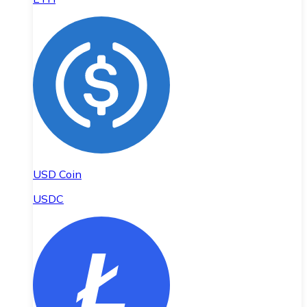
USD Coin
USDC