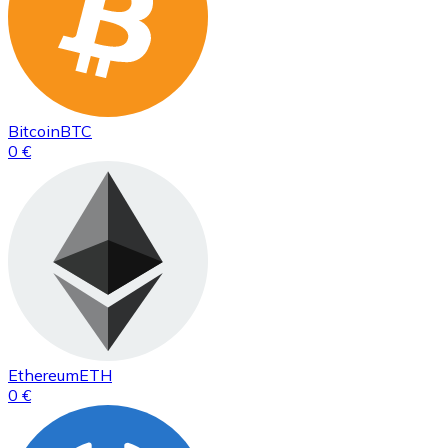
Bitcoin
BTC
0 €
Ethereum
ETH
0 €