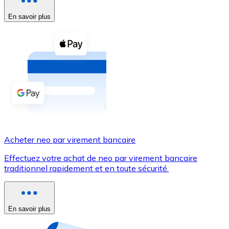
En savoir plus
Voir toutes
Coupons crypto
Achetez des cryptomonnaies en espèces et d'autres m
Acheter avec espèces
Virement SEPA
Ajoutez des fonds à votre compte Bitnovo ou effectuez 
Acheter avec virement bancaire
Acheter neo par virement bancaire
Carte de crédit / débit
Effectuez votre achat de neo par virement bancaire
Utilisez les cartes Visa et Mastercard pour acheter des
traditionnel rapidement et en toute sécurité.
Acheter avec carte
Boutique - Cartes
En savoir plus
Nouveau