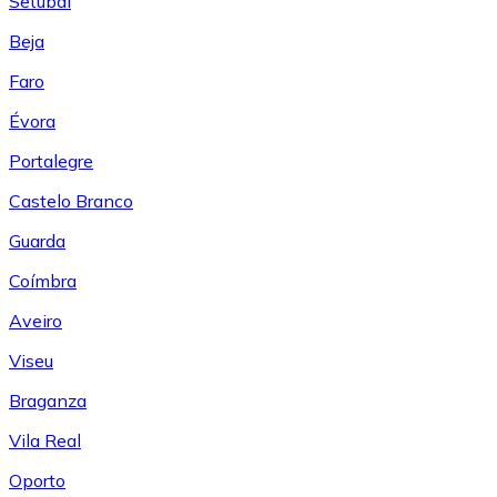
Setúbal
Beja
Faro
Évora
Portalegre
Castelo Branco
Guarda
Coímbra
Aveiro
Viseu
Braganza
Vila Real
Oporto