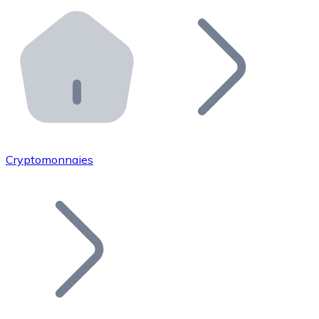
Effectuez des opérations de plus grande envergure. O
Distributeurs automatiques Bitnovo
Intégrez un ATM Bitnovo dans votre entreprise et per
API Bitnovo
Intégrez notre API dans votre écosystème.
Devenir Distributeur
Rejoignez notre réseau de distributeurs et commercialis
Cryptomonnaies
Lister un Token
Ajoutez le token de votre projet à notre service d'acha