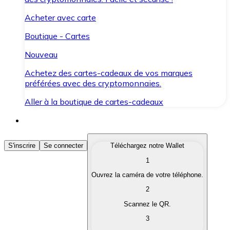
Acheter avec carte
Boutique - Cartes
Nouveau
Achetez des cartes-cadeaux de vos marques
préférées avec des cryptomonnaies.
Aller à la boutique de cartes-cadeaux
Acheter des Cryptomonnaies
S'inscrire
Se connecter
Téléchargez notre Wallet
1
Achetez les cryptomonnaies qui vous intéressent rapid
Ouvrez la caméra de votre téléphone.
Vendre des Cryptomonnaies
2
Convertissez vos cryptomonnaies en monnaie fiduciair
Scannez le QR.
3
Échanger (Swap)