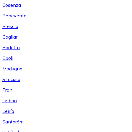
Cosenza
Benevento
Brescia
Cagliari
Barletta
Eboli
Modugno
Siracusa
Trani
Lisboa
Leiría
Santarém