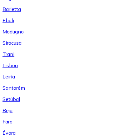
Barletta
Eboli
Modugno
Siracusa
Trani
Lisboa
Leiría
Santarém
Setúbal
Beja
Faro
Évora