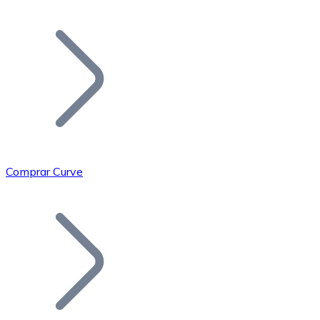
Listar Token
Añade tu proyecto a nuestro ecosistema.
Comprar Curve
Bitcoin
BTC