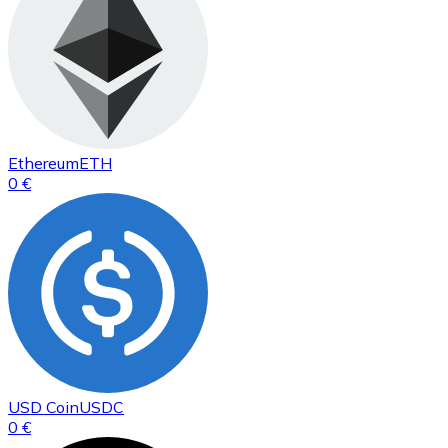
Ethereum
ETH
0 €
USD Coin
USDC
0 €