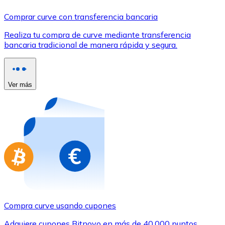
Comprar con Transferencia
Comprar curve con transferencia bancaria
Tarjeta de crédito / débito
Realiza tu compra de curve mediante transferencia
Utiliza tarjetas Visa y Mastercard para comprar criptom
bancaria tradicional de manera rápida y segura.
Comprar con tarjeta
Tienda - Tarjetas regalo
Ver más
Nuevo
Compra tarjetas regalo de tus marcas favoritas con cr
Ir a la tienda de tarjetas regalo
Compra curve usando cupones
Adquiere cupones Bitnovo en más de 40.000 puntos