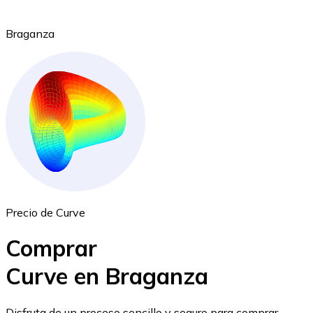
Braganza
Ethereum
ETH
Precio de Curve
Comprar
Curve en Braganza
USD Coin
Disfruta de un proceso sencillo y seguro para comprar,