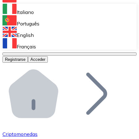
Bitnovo Ramp
Italiano
Integra nuestra solución en tu plataforma.
Português
Bitnovo Giftcards
English
Vende nuestras tarjetas regalo en tu negocio.
Français
Bitnovo OTC
Registrarse
Acceder
Realiza operaciones de gran volumen.
Bitnovo ATM
Integra un ATM Bitnovo en tu negocio y permite que t
Bitnovo API
Integra nuestra API en tu ecosistema.
Conviértete en Distribuidor
Únete a nuestra red de distribuidores.
Criptomonedas