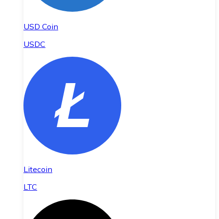
USD Coin
USDC
Litecoin
LTC