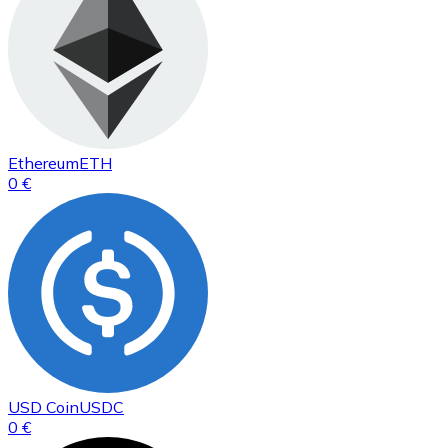
Ethereum
ETH
0 €
USD Coin
USDC
0 €