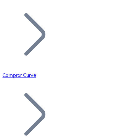
Listar Token
Añade tu proyecto a nuestro ecosistema.
Comprar Curve
Bitcoin
BTC