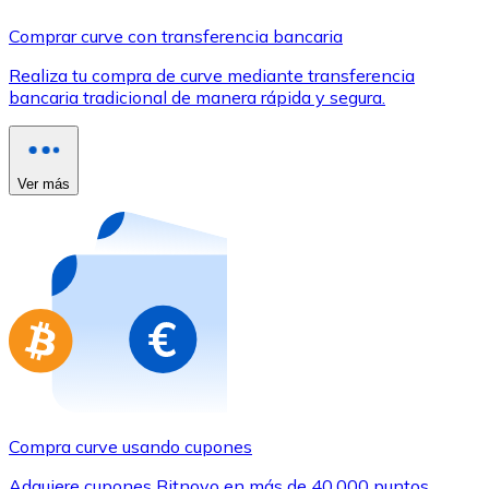
Comprar con Transferencia
Comprar curve con transferencia bancaria
Tarjeta de crédito / débito
Realiza tu compra de curve mediante transferencia
Utiliza tarjetas Visa y Mastercard para comprar criptom
bancaria tradicional de manera rápida y segura.
Comprar con tarjeta
Tienda - Tarjetas regalo
Ver más
Nuevo
Compra tarjetas regalo de tus marcas favoritas con cr
Ir a la tienda de tarjetas regalo
Compra curve usando cupones
Adquiere cupones Bitnovo en más de 40.000 puntos