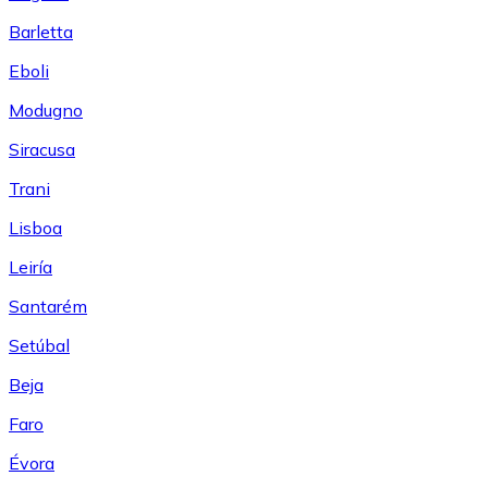
Barletta
Eboli
Modugno
Siracusa
Trani
Lisboa
Leiría
Santarém
Setúbal
Beja
Faro
Évora