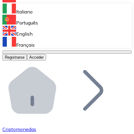
Bitnovo Ramp
Italiano
Integra nuestra solución en tu plataforma.
Português
Bitnovo Giftcards
English
Vende nuestras tarjetas regalo en tu negocio.
Français
Bitnovo OTC
Registrarse
Acceder
Realiza operaciones de gran volumen.
Bitnovo ATM
Integra un ATM Bitnovo en tu negocio y permite que t
Bitnovo API
Integra nuestra API en tu ecosistema.
Conviértete en Distribuidor
Únete a nuestra red de distribuidores.
Criptomonedas