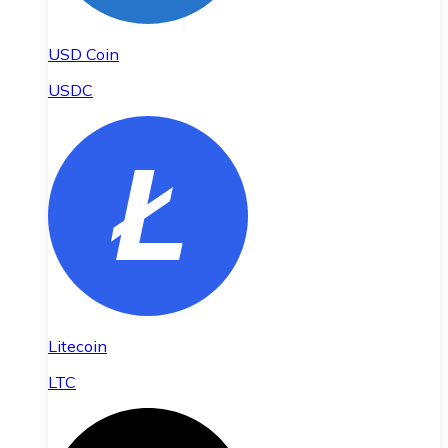
USD Coin
USDC
Litecoin
LTC