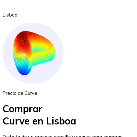
Lisboa
Ethereum
ETH
Precio de Curve
Comprar
Curve en Lisboa
USD Coin
Disfruta de un proceso sencillo y seguro para comprar,