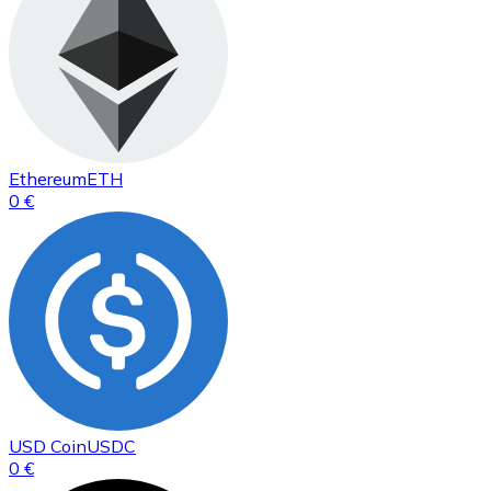
Ethereum
ETH
0 €
USD Coin
USDC
0 €