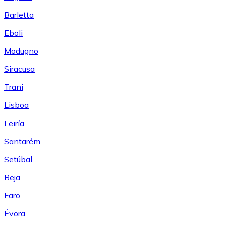
Barletta
Eboli
Modugno
Siracusa
Trani
Lisboa
Leiría
Santarém
Setúbal
Beja
Faro
Évora