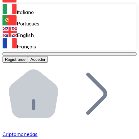
Bitnovo Ramp
Italiano
Integra nuestra solución en tu plataforma.
Português
Bitnovo Giftcards
English
Vende nuestras tarjetas regalo en tu negocio.
Français
Bitnovo OTC
Registrarse
Acceder
Realiza operaciones de gran volumen.
Bitnovo ATM
Integra un ATM Bitnovo en tu negocio y permite que t
Bitnovo API
Integra nuestra API en tu ecosistema.
Conviértete en Distribuidor
Únete a nuestra red de distribuidores.
Criptomonedas