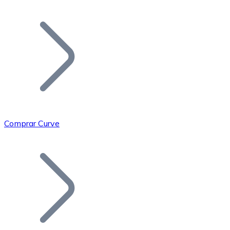
Listar Token
Añade tu proyecto a nuestro ecosistema.
Comprar Curve
Bitcoin
BTC