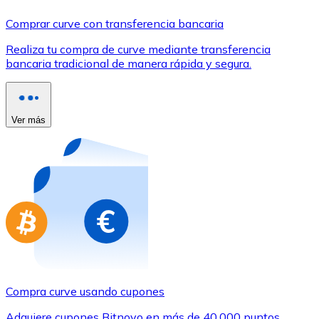
Comprar con Transferencia
Comprar curve con transferencia bancaria
Tarjeta de crédito / débito
Realiza tu compra de curve mediante transferencia
Utiliza tarjetas Visa y Mastercard para comprar criptom
bancaria tradicional de manera rápida y segura.
Comprar con tarjeta
Tienda - Tarjetas regalo
Ver más
Nuevo
Compra tarjetas regalo de tus marcas favoritas con cr
Ir a la tienda de tarjetas regalo
Compra curve usando cupones
Adquiere cupones Bitnovo en más de 40.000 puntos