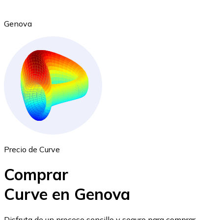
Genova
Ethereum
ETH
Precio de Curve
Comprar
Curve en Genova
USD Coin
Disfruta de un proceso sencillo y seguro para comprar,