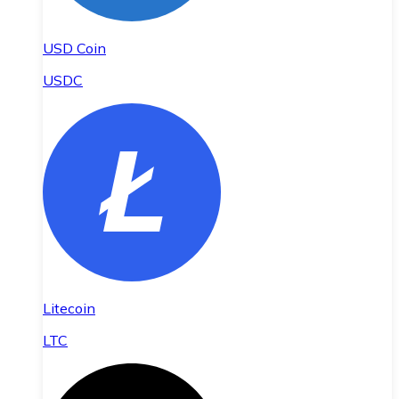
USD Coin
USDC
Litecoin
LTC