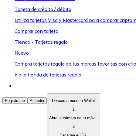
Tarjeta de crédito / débito
Utiliza tarjetas Visa y Mastercard para comprar criptom
Comprar con tarjeta
Tienda - Tarjetas regalo
Nuevo
Compra tarjetas regalo de tus marcas favoritas con cr
Ir a la tienda de tarjetas regalo
Comprar Criptomonedas
Registrarse
Acceder
Descarga nuestra Wallet
1
Compra criptomonedas con diferentes métodos de pag
Abre la cámara de tu móvil.
Vender Criptomonedas
2
Vende tus criptomonedas de forma rápida y segura.
Escanea el QR.