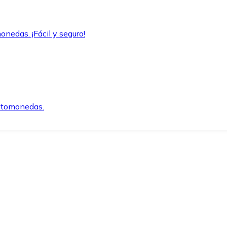
onedas. ¡Fácil y seguro!
iptomonedas.
o.