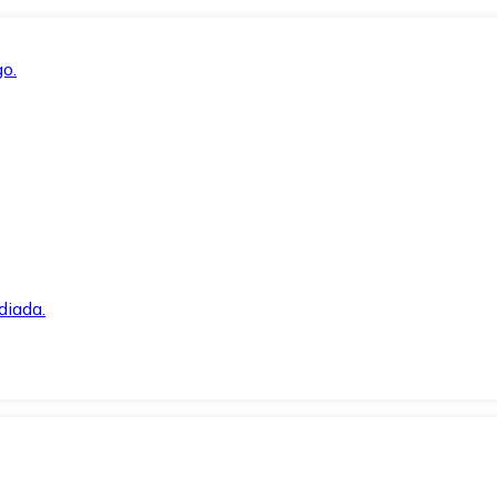
o.
diada.