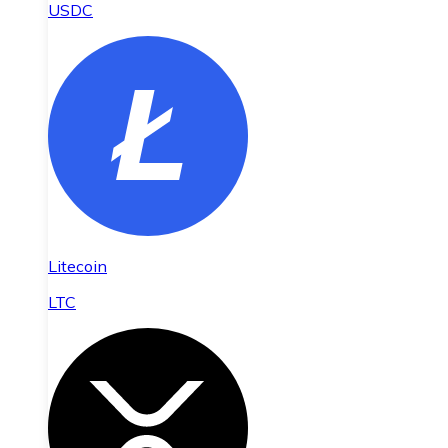
USDC
Litecoin
LTC