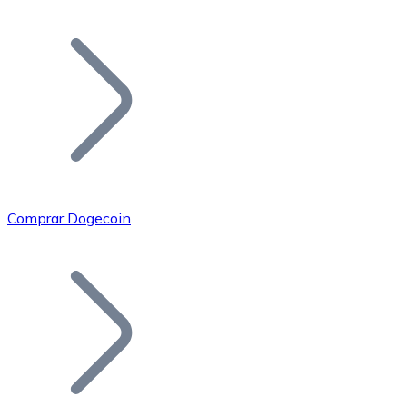
Listar Token
Añade tu proyecto a nuestro ecosistema.
Comprar Dogecoin
Bitcoin
BTC