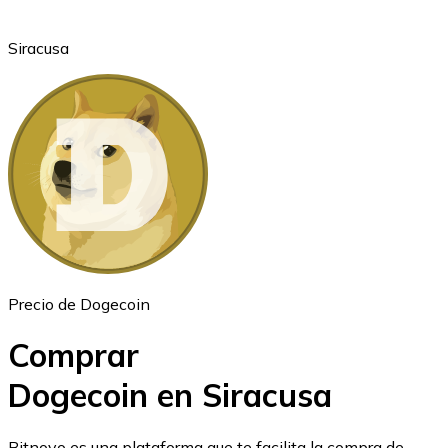
Siracusa
Ethereum
ETH
Precio de Dogecoin
Comprar
Dogecoin en Siracusa
USD Coin
Bitnovo es una plataforma que te facilita la compra de