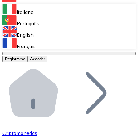
Bitnovo Ramp
Italiano
Integra nuestra solución en tu plataforma.
Português
Bitnovo Giftcards
English
Vende nuestras tarjetas regalo en tu negocio.
Français
Bitnovo OTC
Registrarse
Acceder
Realiza operaciones de gran volumen.
Bitnovo ATM
Integra un ATM Bitnovo en tu negocio y permite que t
Bitnovo API
Integra nuestra API en tu ecosistema.
Conviértete en Distribuidor
Únete a nuestra red de distribuidores.
Criptomonedas