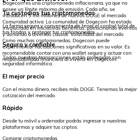
Dogecoin es una criptomoneda inflacionaria, ya que no
posee un límite máximo de emisión. Cada año, se
Tu custodias tus criptomonedas
introducen 5 mil millones de nuevos DOGE al mercado.
Comunidad activa: La comunidad de Dogecoin ha estado
La forma segura y conveniente de tener el control total de
involucrada en iniciativas benéficas, patrocinando eventos
tus fondos y proteger tus criptomonedas.
y donando a diversas causas. Volatilidad del mercado:
Como muchas criptomonedas, Dogecoin puede
Seguro y confiable
experimentar fluctuaciones significativas en su valor. Es
recomendable contar con una wallet segura y actuar con
Todas nuestras transacciones están protegidas con
responsabilidad financiera al invertir en Dogecoin.
seguridad informática.
El mejor precio
Con el mismo dinero, recibes más DOGE. Tenemos la mejor
cotización del mercado.
Rápido
Desde tu móvil u ordenador podrás ingresar a nuestras
plataformas y adquirir tus criptos.
Comprar criptomonedas