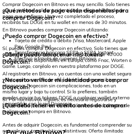
Comprar Dogecoin en Bitnovo es muy sencillo. Solo tienes
¿Qué métodos de pago están disponibles para
que registrarte, validar tu identidad y elegir el método de
pago que prefieras. Una vez completado el proceso,
comprar Dogecoin?
recibirás tus DOGE en tu wallet en menos de 30 minutos.
En Bitnovo puedes comprar Dogecoin utilizando:
¿Puedo comprar Dogecoin en efectivo?
Tarjeta de crédito o débito (Visa, Mastercard, Apple
Pay, Google Pay)
Sí, puedes comprar Dogecoin en efectivo. Solo tienes que
Transferencia bancaria SEPA o SEPA Instant
¿Dónde puedo almacenar mis tokens
adquirir un cupón Bitnovo en uno de los más de 40.000
Efectivo a través de cupones Bitnovo
puntos físicos disponibles en Europa, como Fnac, Worten o
Dogecoin?
Game. Luego, canjéalo en nuestra plataforma por DOGE.
Al registrarte en Bitnovo, ya cuentas con una wallet segura
¿Necesito verificar mi identidad para comprar
y lista para usar. Desde allí podrás comprar, recibir y
almacenar Dogecoin sin complicaciones, todo en un
Dogecoin?
mismo lugar y bajo tu control. Si lo prefieres, también
puedes enviar tus tokens DOGE a cualquier wallet externa
Sí. Por normativas legales, es necesario registrarse y
compatible con la red Dogecoin.
¿Qué debo tener en cuenta antes de comprar
completar el proceso de verificación de identidad antes de
realizar una compra en Bitnovo.
Dogecoin?
Antes de adquirir Dogecoin, es fundamental comprender su
¿Por qué Bitnovo?
naturaleza y características distintivas: Oferta ilimitada: