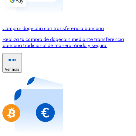
Comprar con Transferencia
Tarjeta de crédito / débito
Utiliza tarjetas Visa y Mastercard para comprar criptom
Comprar dogecoin con transferencia bancaria
Comprar con tarjeta
Realiza tu compra de dogecoin mediante transferencia
bancaria tradicional de manera rápida y segura.
Tienda - Tarjetas regalo
Nuevo
Compra tarjetas regalo de tus marcas favoritas con cr
Ver más
Ir a la tienda de tarjetas regalo