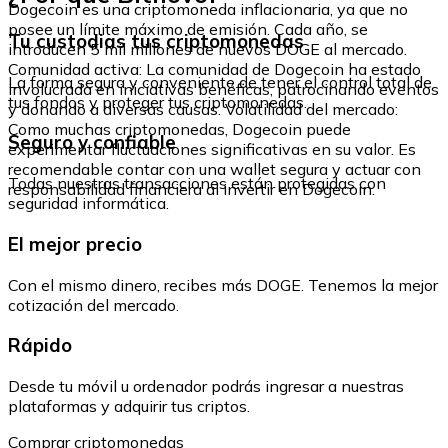
Dogecoin es una criptomoneda inflacionaria, ya que no
posee un límite máximo de emisión. Cada año, se
Tu custodias tus criptomonedas
introducen 5 mil millones de nuevos DOGE al mercado.
Comunidad activa: La comunidad de Dogecoin ha estado
La forma segura y conveniente de tener el control total de
involucrada en iniciativas benéficas, patrocinando eventos
tus fondos y proteger tus criptomonedas.
y donando a diversas causas. Volatilidad del mercado:
Como muchas criptomonedas, Dogecoin puede
Seguro y confiable
experimentar fluctuaciones significativas en su valor. Es
recomendable contar con una wallet segura y actuar con
Todas nuestras transacciones están protegidas con
responsabilidad financiera al invertir en Dogecoin.
seguridad informática.
El mejor precio
Con el mismo dinero, recibes más DOGE. Tenemos la mejor
cotización del mercado.
Rápido
Desde tu móvil u ordenador podrás ingresar a nuestras
plataformas y adquirir tus criptos.
Comprar criptomonedas