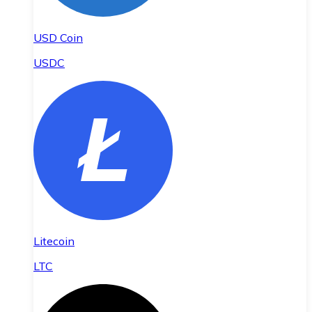
USD Coin
USDC
Litecoin
LTC