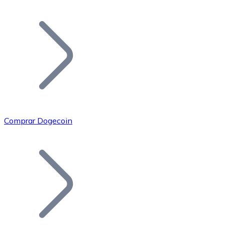
Listar Token
Añade tu proyecto a nuestro ecosistema.
Comprar Dogecoin
Bitcoin
BTC