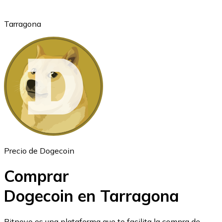
Tarragona
Ethereum
ETH
Precio de Dogecoin
Comprar
Dogecoin en Tarragona
USD Coin
Bitnovo es una plataforma que te facilita la compra de