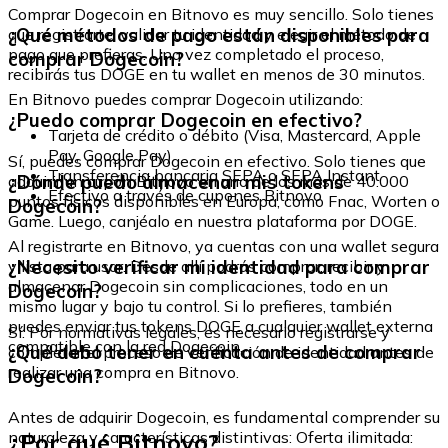
Comprar Dogecoin en Bitnovo es muy sencillo. Solo tienes
¿Qué métodos de pago están disponibles para
que registrarte, validar tu identidad y elegir el método de
pago que prefieras. Una vez completado el proceso,
comprar Dogecoin?
recibirás tus DOGE en tu wallet en menos de 30 minutos.
En Bitnovo puedes comprar Dogecoin utilizando:
¿Puedo comprar Dogecoin en efectivo?
Tarjeta de crédito o débito (Visa, Mastercard, Apple
Pay, Google Pay)
Sí, puedes comprar Dogecoin en efectivo. Solo tienes que
Transferencia bancaria SEPA o SEPA Instant
¿Dónde puedo almacenar mis tokens
adquirir un cupón Bitnovo en uno de los más de 40.000
Efectivo a través de cupones Bitnovo
puntos físicos disponibles en Europa, como Fnac, Worten o
Dogecoin?
Game. Luego, canjéalo en nuestra plataforma por DOGE.
Al registrarte en Bitnovo, ya cuentas con una wallet segura
¿Necesito verificar mi identidad para comprar
y lista para usar. Desde allí podrás comprar, recibir y
almacenar Dogecoin sin complicaciones, todo en un
Dogecoin?
mismo lugar y bajo tu control. Si lo prefieres, también
puedes enviar tus tokens DOGE a cualquier wallet externa
Sí. Por normativas legales, es necesario registrarse y
compatible con la red Dogecoin.
¿Qué debo tener en cuenta antes de comprar
completar el proceso de verificación de identidad antes de
realizar una compra en Bitnovo.
Dogecoin?
Antes de adquirir Dogecoin, es fundamental comprender su
¿Por qué Bitnovo?
naturaleza y características distintivas: Oferta ilimitada: