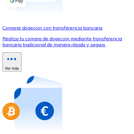
Comprar con Transferencia
Tarjeta de crédito / débito
Utiliza tarjetas Visa y Mastercard para comprar criptom
Comprar dogecoin con transferencia bancaria
Comprar con tarjeta
Realiza tu compra de dogecoin mediante transferencia
bancaria tradicional de manera rápida y segura.
Tienda - Tarjetas regalo
Nuevo
Compra tarjetas regalo de tus marcas favoritas con cr
Ver más
Ir a la tienda de tarjetas regalo