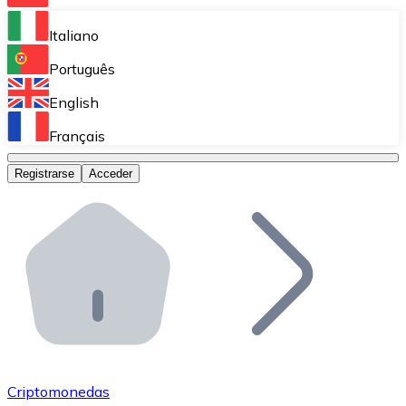
Bitnovo Ramp
Italiano
Integra nuestra solución en tu plataforma.
Português
Bitnovo Giftcards
English
Vende nuestras tarjetas regalo en tu negocio.
Français
Bitnovo OTC
Registrarse
Acceder
Realiza operaciones de gran volumen.
Bitnovo ATM
Integra un ATM Bitnovo en tu negocio y permite que t
Bitnovo API
Integra nuestra API en tu ecosistema.
Conviértete en Distribuidor
Únete a nuestra red de distribuidores.
Criptomonedas