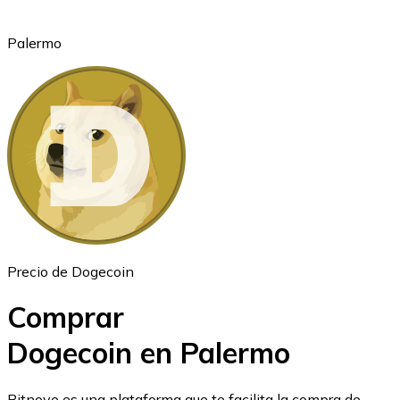
Palermo
Ethereum
ETH
Precio de Dogecoin
Comprar
Dogecoin en Palermo
USD Coin
Bitnovo es una plataforma que te facilita la compra de