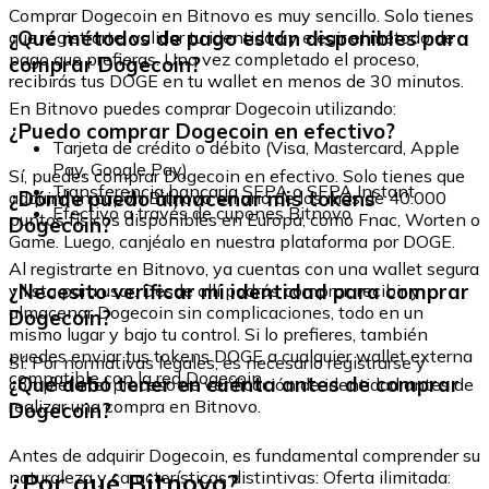
Comprar Dogecoin en Bitnovo es muy sencillo. Solo tienes
¿Qué métodos de pago están disponibles para
que registrarte, validar tu identidad y elegir el método de
pago que prefieras. Una vez completado el proceso,
comprar Dogecoin?
recibirás tus DOGE en tu wallet en menos de 30 minutos.
En Bitnovo puedes comprar Dogecoin utilizando:
¿Puedo comprar Dogecoin en efectivo?
Tarjeta de crédito o débito (Visa, Mastercard, Apple
Pay, Google Pay)
Sí, puedes comprar Dogecoin en efectivo. Solo tienes que
Transferencia bancaria SEPA o SEPA Instant
¿Dónde puedo almacenar mis tokens
adquirir un cupón Bitnovo en uno de los más de 40.000
Efectivo a través de cupones Bitnovo
puntos físicos disponibles en Europa, como Fnac, Worten o
Dogecoin?
Game. Luego, canjéalo en nuestra plataforma por DOGE.
Al registrarte en Bitnovo, ya cuentas con una wallet segura
¿Necesito verificar mi identidad para comprar
y lista para usar. Desde allí podrás comprar, recibir y
almacenar Dogecoin sin complicaciones, todo en un
Dogecoin?
mismo lugar y bajo tu control. Si lo prefieres, también
puedes enviar tus tokens DOGE a cualquier wallet externa
Sí. Por normativas legales, es necesario registrarse y
compatible con la red Dogecoin.
¿Qué debo tener en cuenta antes de comprar
completar el proceso de verificación de identidad antes de
realizar una compra en Bitnovo.
Dogecoin?
Antes de adquirir Dogecoin, es fundamental comprender su
¿Por qué Bitnovo?
naturaleza y características distintivas: Oferta ilimitada: