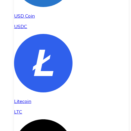
USD Coin
USDC
Litecoin
LTC