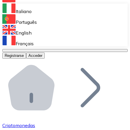
Bitnovo Ramp
Italiano
Integra nuestra solución en tu plataforma.
Português
Bitnovo Giftcards
English
Vende nuestras tarjetas regalo en tu negocio.
Français
Bitnovo OTC
Registrarse
Acceder
Realiza operaciones de gran volumen.
Bitnovo ATM
Integra un ATM Bitnovo en tu negocio y permite que t
Bitnovo API
Integra nuestra API en tu ecosistema.
Conviértete en Distribuidor
Únete a nuestra red de distribuidores.
Criptomonedas