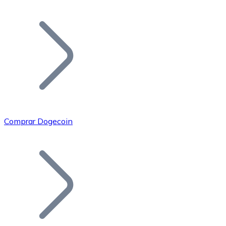
Listar Token
Añade tu proyecto a nuestro ecosistema.
Comprar Dogecoin
Bitcoin
BTC