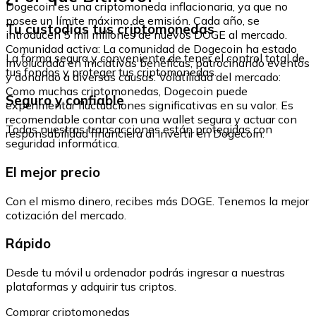
Dogecoin es una criptomoneda inflacionaria, ya que no
posee un límite máximo de emisión. Cada año, se
Tu custodias tus criptomonedas
introducen 5 mil millones de nuevos DOGE al mercado.
Comunidad activa: La comunidad de Dogecoin ha estado
La forma segura y conveniente de tener el control total de
involucrada en iniciativas benéficas, patrocinando eventos
tus fondos y proteger tus criptomonedas.
y donando a diversas causas. Volatilidad del mercado:
Como muchas criptomonedas, Dogecoin puede
Seguro y confiable
experimentar fluctuaciones significativas en su valor. Es
recomendable contar con una wallet segura y actuar con
Todas nuestras transacciones están protegidas con
responsabilidad financiera al invertir en Dogecoin.
seguridad informática.
El mejor precio
Con el mismo dinero, recibes más DOGE. Tenemos la mejor
cotización del mercado.
Rápido
Desde tu móvil u ordenador podrás ingresar a nuestras
plataformas y adquirir tus criptos.
Comprar criptomonedas