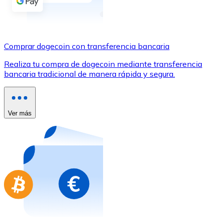
Comprar con Transferencia
Tarjeta de crédito / débito
Utiliza tarjetas Visa y Mastercard para comprar criptom
Comprar dogecoin con transferencia bancaria
Comprar con tarjeta
Realiza tu compra de dogecoin mediante transferencia
bancaria tradicional de manera rápida y segura.
Tienda - Tarjetas regalo
Nuevo
Compra tarjetas regalo de tus marcas favoritas con cr
Ver más
Ir a la tienda de tarjetas regalo