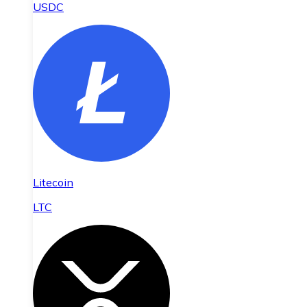
USDC
Litecoin
LTC