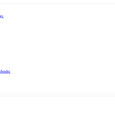
o.
diada.