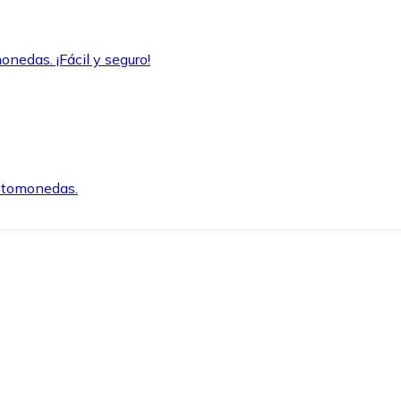
onedas. ¡Fácil y seguro!
iptomonedas.
o.