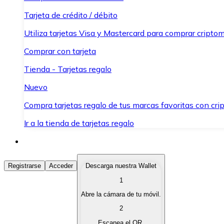
Tarjeta de crédito / débito
Utiliza tarjetas Visa y Mastercard para comprar criptom
Comprar con tarjeta
Tienda - Tarjetas regalo
Nuevo
Compra tarjetas regalo de tus marcas favoritas con cr
Ir a la tienda de tarjetas regalo
Comprar Criptomonedas
Registrarse
Acceder
Descarga nuestra Wallet
1
Compra criptomonedas con diferentes métodos de pag
Abre la cámara de tu móvil.
Vender Criptomonedas
2
Vende tus criptomonedas de forma rápida y segura.
Escanea el QR.