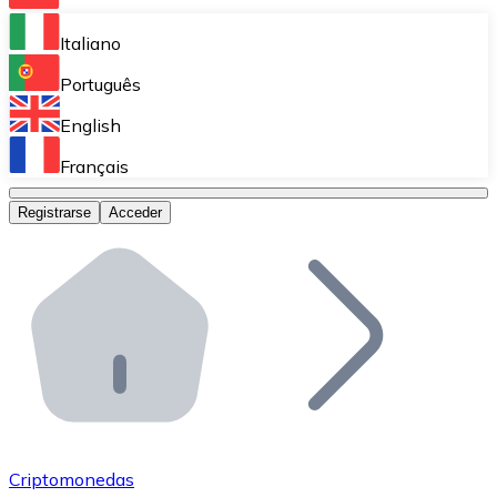
Bitnovo Ramp
Italiano
Integra nuestra solución en tu plataforma.
Português
Bitnovo Giftcards
English
Vende nuestras tarjetas regalo en tu negocio.
Français
Bitnovo OTC
Registrarse
Acceder
Realiza operaciones de gran volumen.
Bitnovo ATM
Integra un ATM Bitnovo en tu negocio y permite que t
Bitnovo API
Integra nuestra API en tu ecosistema.
Conviértete en Distribuidor
Únete a nuestra red de distribuidores.
Criptomonedas