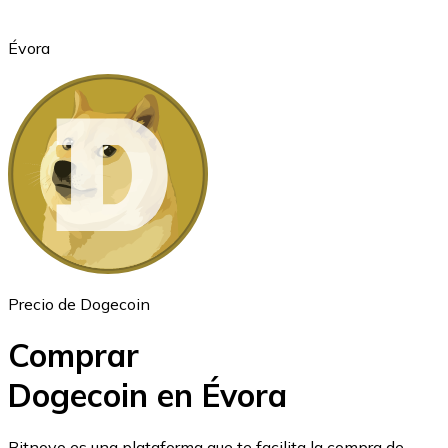
Évora
Ethereum
ETH
Precio de Dogecoin
Comprar
Dogecoin en Évora
USD Coin
Bitnovo es una plataforma que te facilita la compra de