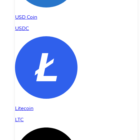
USD Coin
USDC
Litecoin
LTC