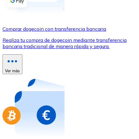
Comprar con Transferencia
Tarjeta de crédito / débito
Utiliza tarjetas Visa y Mastercard para comprar criptom
Comprar dogecoin con transferencia bancaria
Comprar con tarjeta
Realiza tu compra de dogecoin mediante transferencia
bancaria tradicional de manera rápida y segura.
Tienda - Tarjetas regalo
Nuevo
Compra tarjetas regalo de tus marcas favoritas con cr
Ver más
Ir a la tienda de tarjetas regalo