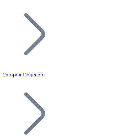
Listar Token
Añade tu proyecto a nuestro ecosistema.
Comprar Dogecoin
Bitcoin
BTC