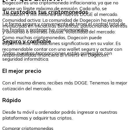
Dogecoin es una criptomoneda inflacionaria, ya que no
posee un límite máximo de emisión. Cada año, se
Tu custodias tus criptomonedas
introducen 5 mil millones de nuevos DOGE al mercado.
Comunidad activa: La comunidad de Dogecoin ha estado
La forma segura y conveniente de tener el control total de
involucrada en iniciativas benéficas, patrocinando eventos
tus fondos y proteger tus criptomonedas.
y donando a diversas causas. Volatilidad del mercado:
Como muchas criptomonedas, Dogecoin puede
Seguro y confiable
experimentar fluctuaciones significativas en su valor. Es
recomendable contar con una wallet segura y actuar con
Todas nuestras transacciones están protegidas con
responsabilidad financiera al invertir en Dogecoin.
seguridad informática.
El mejor precio
Con el mismo dinero, recibes más DOGE. Tenemos la mejor
cotización del mercado.
Rápido
Desde tu móvil u ordenador podrás ingresar a nuestras
plataformas y adquirir tus criptos.
Comprar criptomonedas