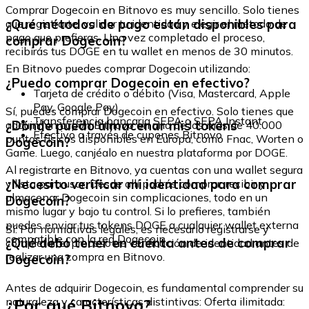
Comprar Dogecoin en Bitnovo es muy sencillo. Solo tienes
¿Qué métodos de pago están disponibles para
que registrarte, validar tu identidad y elegir el método de
pago que prefieras. Una vez completado el proceso,
comprar Dogecoin?
recibirás tus DOGE en tu wallet en menos de 30 minutos.
En Bitnovo puedes comprar Dogecoin utilizando:
¿Puedo comprar Dogecoin en efectivo?
Tarjeta de crédito o débito (Visa, Mastercard, Apple
Pay, Google Pay)
Sí, puedes comprar Dogecoin en efectivo. Solo tienes que
Transferencia bancaria SEPA o SEPA Instant
¿Dónde puedo almacenar mis tokens
adquirir un cupón Bitnovo en uno de los más de 40.000
Efectivo a través de cupones Bitnovo
puntos físicos disponibles en Europa, como Fnac, Worten o
Dogecoin?
Game. Luego, canjéalo en nuestra plataforma por DOGE.
Al registrarte en Bitnovo, ya cuentas con una wallet segura
¿Necesito verificar mi identidad para comprar
y lista para usar. Desde allí podrás comprar, recibir y
almacenar Dogecoin sin complicaciones, todo en un
Dogecoin?
mismo lugar y bajo tu control. Si lo prefieres, también
puedes enviar tus tokens DOGE a cualquier wallet externa
Sí. Por normativas legales, es necesario registrarse y
compatible con la red Dogecoin.
¿Qué debo tener en cuenta antes de comprar
completar el proceso de verificación de identidad antes de
realizar una compra en Bitnovo.
Dogecoin?
Antes de adquirir Dogecoin, es fundamental comprender su
¿Por qué Bitnovo?
naturaleza y características distintivas: Oferta ilimitada: