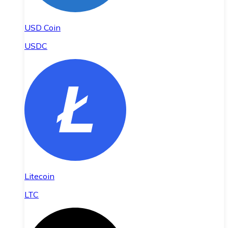
USD Coin
USDC
Litecoin
LTC