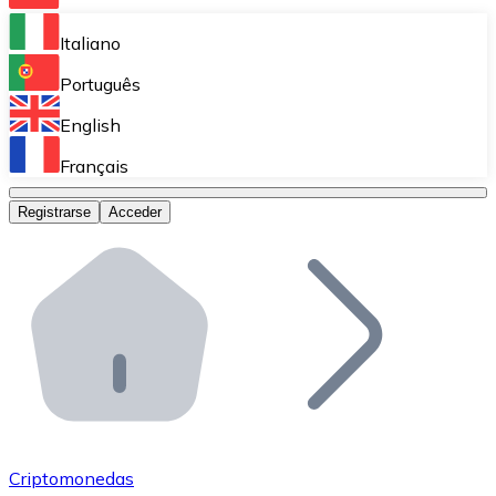
Bitnovo Ramp
Italiano
Integra nuestra solución en tu plataforma.
Português
Bitnovo Giftcards
English
Vende nuestras tarjetas regalo en tu negocio.
Français
Bitnovo OTC
Registrarse
Acceder
Realiza operaciones de gran volumen.
Bitnovo ATM
Integra un ATM Bitnovo en tu negocio y permite que t
Bitnovo API
Integra nuestra API en tu ecosistema.
Conviértete en Distribuidor
Únete a nuestra red de distribuidores.
Criptomonedas