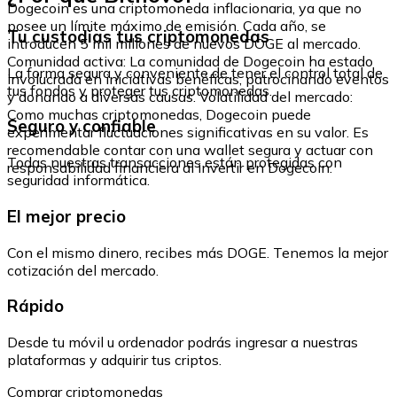
Dogecoin es una criptomoneda inflacionaria, ya que no
posee un límite máximo de emisión. Cada año, se
Tu custodias tus criptomonedas
introducen 5 mil millones de nuevos DOGE al mercado.
Comunidad activa: La comunidad de Dogecoin ha estado
La forma segura y conveniente de tener el control total de
involucrada en iniciativas benéficas, patrocinando eventos
tus fondos y proteger tus criptomonedas.
y donando a diversas causas. Volatilidad del mercado:
Como muchas criptomonedas, Dogecoin puede
Seguro y confiable
experimentar fluctuaciones significativas en su valor. Es
recomendable contar con una wallet segura y actuar con
Todas nuestras transacciones están protegidas con
responsabilidad financiera al invertir en Dogecoin.
seguridad informática.
El mejor precio
Con el mismo dinero, recibes más DOGE. Tenemos la mejor
cotización del mercado.
Rápido
Desde tu móvil u ordenador podrás ingresar a nuestras
plataformas y adquirir tus criptos.
Comprar criptomonedas