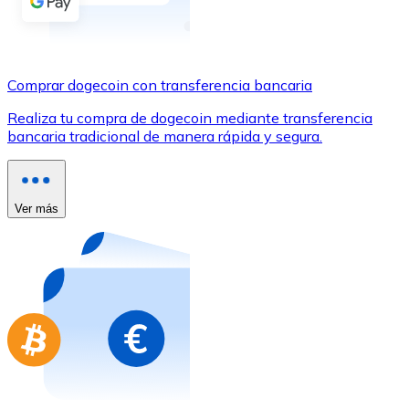
Comprar con Transferencia
Tarjeta de crédito / débito
Utiliza tarjetas Visa y Mastercard para comprar criptom
Comprar dogecoin con transferencia bancaria
Comprar con tarjeta
Realiza tu compra de dogecoin mediante transferencia
bancaria tradicional de manera rápida y segura.
Tienda - Tarjetas regalo
Nuevo
Compra tarjetas regalo de tus marcas favoritas con cr
Ver más
Ir a la tienda de tarjetas regalo