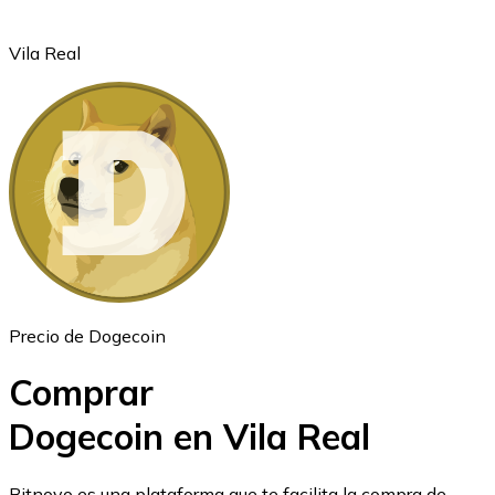
Vila Real
Ethereum
ETH
Precio de Dogecoin
Comprar
Dogecoin en Vila Real
USD Coin
Bitnovo es una plataforma que te facilita la compra de