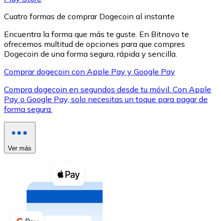
Cuatro formas de comprar Dogecoin al instante
Encuentra la forma que más te guste. En Bitnovo te
ofrecemos multitud de opciones para que compres
Dogecoin de una forma segura, rápida y sencilla.
XRP
Comprar dogecoin con Apple Pay y Google Pay
XRP
Compra dogecoin en segundos desde tu móvil. Con Apple
Pay o Google Pay, solo necesitas un toque para pagar de
forma segura.
Ver todo
Efectivo
Ver más
Compra criptomonedas con efectivo en tu tienda más 
Comprar con efectivo
Transferencia SEPA
Añade fondos a tu cuenta Bitnovo o realiza compras di