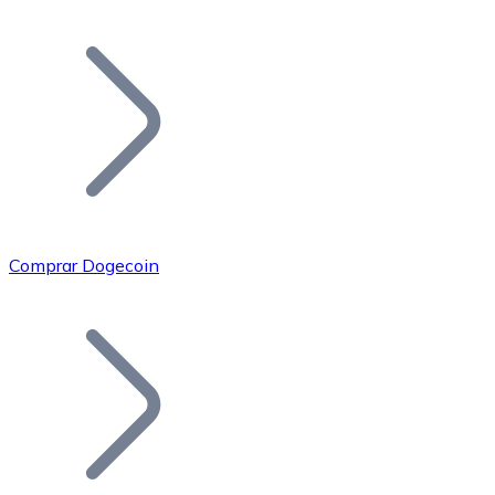
Listar Token
Añade tu proyecto a nuestro ecosistema.
Comprar Dogecoin
Bitcoin
BTC